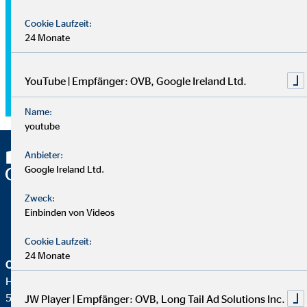
das für jeden konsistente Regeln vorgibt. So weiß man
immer, welcher Schritt als nächstes zu gehen ist. „Es reicht
Cookie Laufzeit:
eben nicht nur aus, ein Ziel zu haben, sondern man muss
24 Monate
auch wissen, welche Steps auf dem Weg dorthin notwendig
sind. Hat man dann auch noch einen guten Chef als Stütze an
YouTube | Empfänger: OVB, Google Ireland Ltd.
seiner Seite, steht einer vielversprechenden Karriere nichts
mehr im Wege“, erklärt David.
Name:
youtube
Anbieter:
Google Ireland Ltd.
Zweck:
Einbinden von Videos
Cookie Laufzeit:
24 Monate
OVB Holding AG
Heumarkt 1
50667 Köln
JW Player | Empfänger: OVB, Long Tail Ad Solutions Inc.