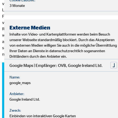
verbringen und festgestellt, dass wir sogar unsere größte
3 Monate
Leidenschaft teilen“, sagt David. Die beiden fahren in ihrer
Freizeit Downhill. Dieser Extremsport hat ihrer Ansicht nach
viel mit ihrer Arbeit gemeinsam: Man hält sich gegenseitig den
Externe Medien
Rücken frei, motiviert sich, plant zusammen die Strecke, feiert,
Inhalte von Video- und Kartenplattformen werden beim Besuch
wenn man ein Hindernis überwunden hat und endlich am Ziel
unserer Webseite standardmäßig blockiert. Durch das Akzeptieren
angekommen ist. „Als Team überwinden wir jedes Hindernis –
von externen Medien willigen Sie auch in die mögliche Übermittlung
sowohl im Sport als auch bei der Arbeit. Wir lassen den anderen
Ihrer Daten an Dienste in datenschutzrechtlich sogenannten
nie im Stich“, erklärt David.
Drittländern durch den Anbieter ein.
Google Maps | Empfänger: OVB, Google Ireland Ltd.
Der OVB Karriereplan
Name:
google_maps
Mit Emanuel an seiner Seite steigt David immer weiter die
Anbieter:
Karriereleiter hinauf. Die Basis dafür ist der OVB
Google Ireland Ltd.
Karriereplan. „Jeder, unabhängig vom beruflichen und
privaten Background, hat in unserem Unternehmen die
Zweck:
gleichen Karrieremöglichkeiten. Der Karriereplan ist etwas,
Einbinden von interaktiven Google Karten