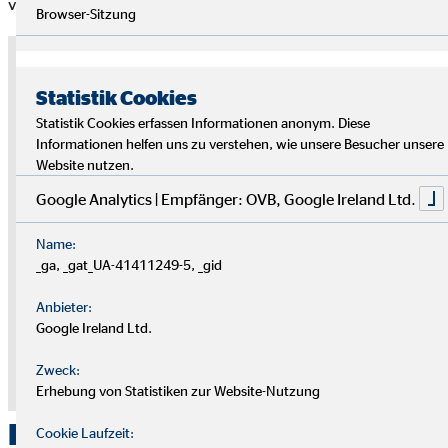
vorstellen.
Browser-Sitzung
Hinweis zu externen Medien
Statistik Cookies
An dieser Stelle nutzen wir die Dienste von Drittanbietern, um Ihnen
Statistik Cookies erfassen Informationen anonym. Diese
weitere Informationen zur Verfügung stellen zu können. Die Inhalte
Informationen helfen uns zu verstehen, wie unsere Besucher unsere
werden nur mit Ihrer Einwilligung eingeblendet. Je nach Sitz des
Website nutzen.
Anbieters können Ihre personenbezogenen Daten dabei auch in
einem Drittland verarbeitet werden, ohne dass dort ein
Google Analytics | Empfänger: OVB, Google Ireland Ltd.
angemessenes Datenschutzniveau gewährleistet werden kann.
Geben Sie Ihre Einwilligung nur dann dann, wenn Sie damit
Name:
einverstanden sind. Weitere Informationen finden Sie in der
_ga, _gat_UA-41411249-5, _gid
Datenschutzerklärung.
Anbieter:
Zustimmung zum "YouTube" Cookie um
Google Ireland Ltd.
diesen Inhalt anzuzeigen
Zweck:
Erhebung von Statistiken zur Website-Nutzung
Datenschutz
|
Impressum
Das perfekte Match
Cookie Laufzeit: