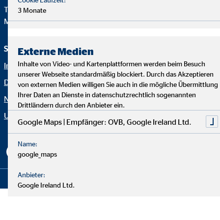
Telefon:
+49 221 2015-0
3 Monate
Mail:
web@ovb.eu
Service und Informationen
Rechtliche Hinweise
Externe Medien
Inhalte von Video- und Kartenplattformen werden beim Besuch
Impressum
Karriere
unserer Webseite standardmäßig blockiert. Durch das Akzeptieren
Datenschutz
Blog
von externen Medien willigen Sie auch in die mögliche Übermittlung
Ihrer Daten an Dienste in datenschutzrechtlich sogenannten
Netiquette
Kontakt
Drittländern durch den Anbieter ein.
Unternehmen OVB
Erklärung zur Barrierefreiheit
Google Maps | Empfänger: OVB, Google Ireland Ltd.
Cookie-Einstellungen
Name:
google_maps
Anbieter:
Copyright © 2026 by OVB Holding AG | All Rights Reserved
Google Ireland Ltd.
Zweck:
Einbinden von interaktiven Google Karten