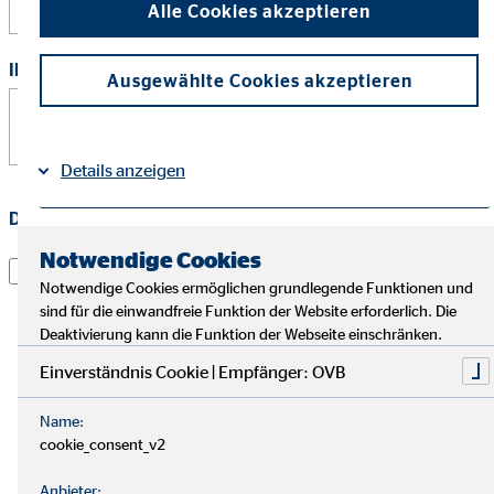
Alle Cookies akzeptieren
Ihre Nachricht
*
Ausgewählte Cookies akzeptieren
Details anzeigen
Datenschutz
*
Impressum
Datenschutz
|
Notwendige Cookies
Ich habe die
Datenschutzerklärung
gelesen und willige
darin ein, dass die OVB Holding AG die von mir
Notwendige Cookies ermöglichen grundlegende Funktionen und
sind für die einwandfreie Funktion der Website erforderlich. Die
übermittelten Informationen und Kontaktdaten dazu
Deaktivierung kann die Funktion der Webseite einschränken.
verwendet, um mit mir anlässlich meiner Anfrage in
Verbindung zu treten, hierüber zu kommunizieren und
Einverständnis Cookie | Empfänger: OVB
meine Anfrage zu bearbeiten. Dies gilt insbesondere für
die Verwendung der E-Mail-Adresse und der
Name:
cookie_consent_v2
Telefonnummer zum vorgenannten Zweck. Die
Einwilligung kann jederzeit mit Wirkung für die Zukunft
Anbieter: