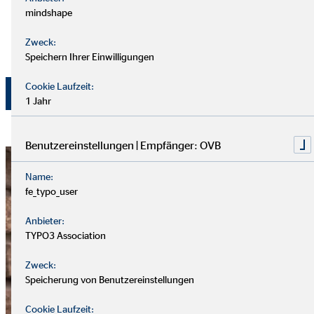
per E-Mail an
datenschutz@ovb.eu
oder per Post an den
mindshape
Datenschutzbeauftragten von OVB Holding AG,
Matthias Leidt, Heumarkt 1, 50667 Köln widerrufen
Zweck:
werden.
Speichern Ihrer Einwilligungen
Cookie Laufzeit:
Jetzt absenden
1 Jahr
Benutzereinstellungen | Empfänger: OVB
Name:
fe_typo_user
Anbieter:
TYPO3 Association
Zweck:
Speicherung von Benutzereinstellungen
Cookie Laufzeit: