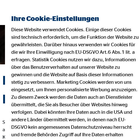
Ihre Cookie-Einstellungen
Diese Website verwendet Cookies. Einige dieser Cookies
sind technisch erforderlich, um die Funktion der Website zu
gewährleisten. Darüber hinaus verwenden wir Cookies für
die wir Ihre Einwilligung nach EU-DSGVO Art.6 Abs.1 lit. a
erfragen. Statistik Cookies nutzen wir dazu, Informationen
über das Benutzerverhalten auf unserer Website zu
gewinnen und die Website auf Basis dieser Informationen
Kontaktformular OVB
stetig zu verbessern. Marketing Cookies werden von uns
eingesetzt, um Ihnen personalisierte Werbung anzuzeigen.
Holding AG
Zu diesem Zweck werden die Daten auch an Dienstleister
übermittelt, die Sie als Besucher über Websites hinweg
verfolgen. Dabei könnten Ihre Daten auch in die USA und
andere Länder übermittelt werden, in denen nach EU-
Sie haben Fragen, Anregungen oder Verbesserungsvorschläge
DSGVO kein angemessenes Datenschutzniveau herrscht
an uns? Immer her damit! Füllen Sie einfach unser
und fremde Behörden Zugriff auf Ihre Daten erhalten
Kontaktformular aus und wir kommen so schnell wie möglich