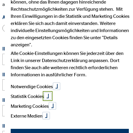
können, ohne das Ihnen dagegen hinreichende
auf Sie zu.
Rechtsschutzmöglichkeiten zur Verfügung stehen. Mit
Ihren Einwilligungen in die Statistik und Marketing Cookies
Anrede
erklären Sie sich auch damit einverstanden. Weitere
Herr
Frau
Divers
individuelle Einstellungsmöglichkeiten und Informationen
zu den eingesetzten Cookies finden Sie unter "Details
anzeigen".
Ihr vollständiger Name
*
Alle Cookie-Einstellungen können Sie jederzeit über den
Link in unserer Datenschutzerklärung anpassen. Dort
finden Sie auch alle weiteren rechtlich erforderlichen
Ihre E-Mail Adresse
*
Informationen in ausführlicher Form.
Notwendige Cookies
Statistik Cookies
Ihre Telefonnummer
Marketing Cookies
Externe Medien
Ihre Anschrift