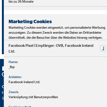
bis zu 26 Monate
Heumarkt 1
50667 Köln
Marketing Cookies
Marketing Cookies werden eingesetzt, um personalisierte Werbung
+49 221 2015-288
anzuzeigen. Zu diesem Zweck werden die Daten an Drittanbieter
übermittelt, die die Besucher über die Websites hinweg verfolgen.
Facebook Pixel | Empfänger: OVB, Facebook Ireland
Mail an OVB Public Relations
Ltd.
Name:
_fbp
Anbieter:
Facebook Ireland Ltd.
OVB Holding AG
Zweck:
Heumarkt 1
Verknüpfung mit Benutzerprofilen
50667 Köln
Cookie Laufzeit: