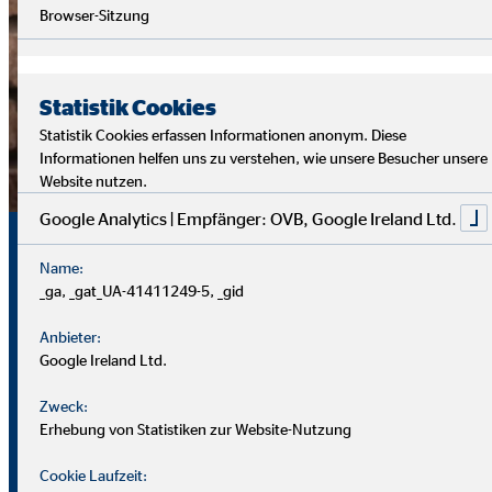
Browser-Sitzung
Statistik Cookies
Statistik Cookies erfassen Informationen anonym. Diese
Informationen helfen uns zu verstehen, wie unsere Besucher unsere
Website nutzen.
Google Analytics | Empfänger: OVB, Google Ireland Ltd.
Ihr Presseteam bei der OVB Holding
AG
Name:
_ga, _gat_UA-41411249-5, _gid
Sie benötigen weitere Infos zur OVB Holding AG oder
Anbieter:
passendes Bildmaterial? Unser Presseteam hilft Ihnen gerne
Google Ireland Ltd.
weiter!
Zweck:
Erhebung von Statistiken zur Website-Nutzung
OVB Holding AG
Brigitte Bonifer
Cookie Laufzeit:
Public Relations