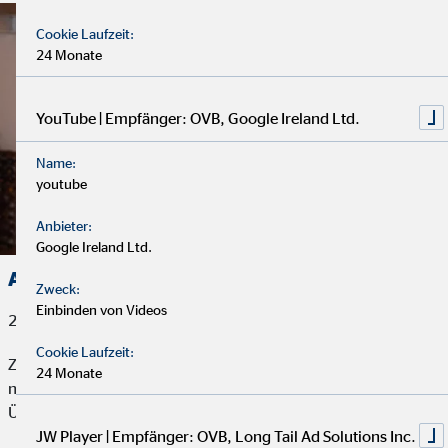
Cookie Laufzeit:
24 Monate
YouTube | Empfänger: OVB, Google Ireland Ltd.
Name:
youtube
Anbieter:
Google Ireland Ltd.
Aushilfe im Bereich Antragsservice (m/w/d)
Zweck:
Einbinden von Videos
22. April 2026
Cookie Laufzeit:
Zur Verstärkung unseres Innendienstes suchen wir zum
24 Monate
nächstmöglichen Zeitpunkt, befristet für 1 Jahr mit Option auf
Übernahme eine
JW Player | Empfänger: OVB, Long Tail Ad Solutions Inc.