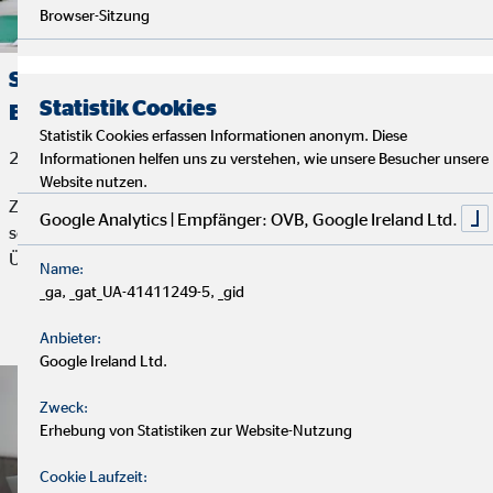
Browser-Sitzung
Sachbearbeiter*in Vertriebsservice für den
Statistik Cookies
Bereich Bestandsbetreuung (m/w/d)
Statistik Cookies erfassen Informationen anonym. Diese
29. Juli 2026
Informationen helfen uns zu verstehen, wie unsere Besucher unsere
Website nutzen.
Zur Verstärkung unseres Innendienstes suchen wir
Google Analytics | Empfänger: OVB, Google Ireland Ltd.
schnellstmöglich befristet für 1 Jahr mit Option auf
Übernahme eine*n
Name:
_ga, _gat_UA-41411249-5, _gid
Stelle ansehen und bewerben!
Anbieter:
Google Ireland Ltd.
Zweck:
Erhebung von Statistiken zur Website-Nutzung
Cookie Laufzeit: