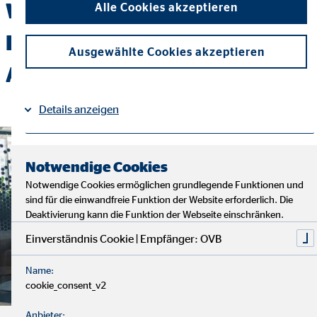
Wir freuen uns über deine
Alle Cookies akzeptieren
Bewerbung zu folgenden
Ausgewählte Cookies akzeptieren
Angeboten
Details anzeigen
Impressum
Datenschutz
|
Notwendige Cookies
Notwendige Cookies ermöglichen grundlegende Funktionen und
sind für die einwandfreie Funktion der Website erforderlich. Die
Deaktivierung kann die Funktion der Webseite einschränken.
Einverständnis Cookie | Empfänger: OVB
Name:
cookie_consent_v2
Anbieter: