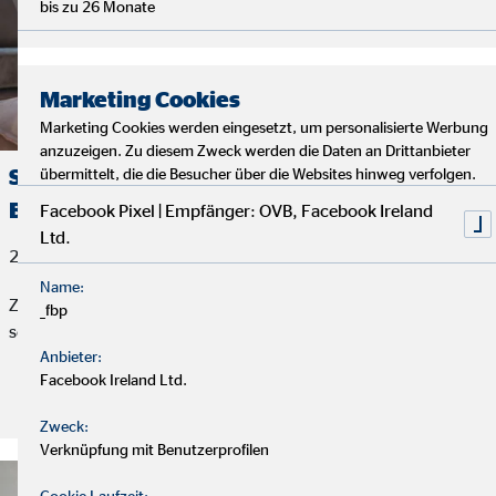
bis zu 26 Monate
Marketing Cookies
Marketing Cookies werden eingesetzt, um personalisierte Werbung
anzuzeigen. Zu diesem Zweck werden die Daten an Drittanbieter
Sachbearbeiter*in Vertriebsservice für den
übermittelt, die die Besucher über die Websites hinweg verfolgen.
Bereich Bestandsbetreuung (m/w/d)
Facebook Pixel | Empfänger: OVB, Facebook Ireland
Ltd.
29. Juli 2026
Name:
Zur Verstärkung unseres Innendienstes suchen wir
_fbp
schnellstmöglich in Teilzeit eine*n
Anbieter:
Facebook Ireland Ltd.
Stelle ansehen und bewerben!
Zweck:
Verknüpfung mit Benutzerprofilen
Cookie Laufzeit: