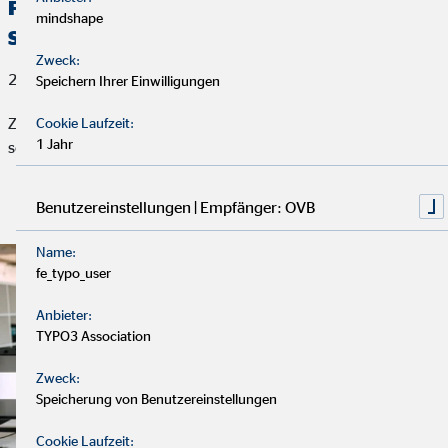
Fachbereichsleiter*in Datenschutz / IT-
mindshape
Sicherheit (m/w/d)
Zweck:
29. Juli 2026
Speichern Ihrer Einwilligungen
Zur Verstärkung unseres Innendienstes suchen wir
Cookie Laufzeit:
1 Jahr
schnellstmöglich eine*n
Benutzereinstellungen | Empfänger: OVB
Stelle ansehen und bewerben!
Name:
fe_typo_user
Anbieter:
TYPO3 Association
Zweck:
Speicherung von Benutzereinstellungen
Cookie Laufzeit: