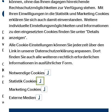
können, ohne das Ihnen dagegen hinreichende
Rechtsschutzmöglichkeiten zur Verfügung stehen. Mit
OVB
Ihren Einwilligungen in die Statistik und Marketing Cookies
erklären Sie sich auch damit einverstanden. Weitere
individuelle Einstellungsmöglichkeiten und Informationen
zu den eingesetzten Cookies finden Sie unter "Details
Du möchtest beruflich neue Wege gehen oder den nächsten
anzeigen".
Karriereschritt wagen? Bei
OVB
erwarten dich
vielfältige
Stellenangebote
mit unterschiedlichen
Alle Cookie-Einstellungen können Sie jederzeit über den
Einstiegsmöglichkeiten und Entwicklungsperspektiven.
Link in unserer Datenschutzerklärung anpassen. Dort
finden Sie auch alle weiteren rechtlich erforderlichen
Informationen in ausführlicher Form.
Ob Berufseinstieg, neue Herausforderung oder
nächster
Karriereschritt
: Unsere Stellenangebote verändern sich
Notwendige Cookies
regelmäßig und bieten
Chancen
für unterschiedliche
Statistik Cookies
Erfahrungen, Interessen und Qualifikationen.
Marketing Cookies
Entdecke jetzt unsere aktuellen Angebote und finde heraus,
Externe Medien
welcher Weg zu dir passt.