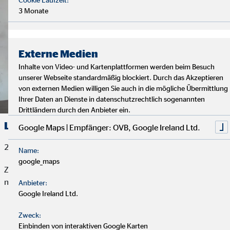
3 Monate
Externe Medien
Inhalte von Video- und Kartenplattformen werden beim Besuch
unserer Webseite standardmäßig blockiert. Durch das Akzeptieren
von externen Medien willigen Sie auch in die mögliche Übermittlung
Ihrer Daten an Dienste in datenschutzrechtlich sogenannten
Drittländern durch den Anbieter ein.
Leiter*in Rechtsabteilung (m/w/d)
Google Maps | Empfänger: OVB, Google Ireland Ltd.
22. Juli 2026
Name:
google_maps
Zur Verstärkung unseres Innendienstes suchen wir zum
nächstmöglichen Zeitpunkt eine*n
Anbieter:
Google Ireland Ltd.
Stelle ansehen und bewerben!
Zweck:
Einbinden von interaktiven Google Karten