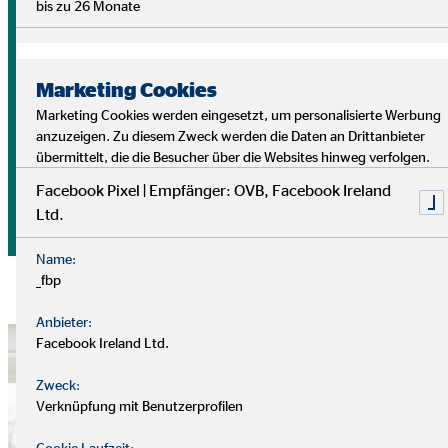
bis zu 26 Monate
Das Beratungsgespräch dient dazu, die passende
Finanzlösung zu erläutern – exakt zugeschnitten auf die
individuellen Bedürfnisse
der Kund*innen. Hierfür werden
ausschließlich Produkte zuverlässiger und finanzstarker
Marketing Cookies
Partner ausgewählt.
Marketing Cookies werden eingesetzt, um personalisierte Werbung
anzuzeigen. Zu diesem Zweck werden die Daten an Drittanbieter
übermittelt, die die Besucher über die Websites hinweg verfolgen.
Die Beratung von OVB ist auf Nachhaltigkeit ausgelegt. Um
die Finanzplanung der Kund*innen laufend an die aktuellen
Facebook Pixel | Empfänger: OVB, Facebook Ireland
Lebensumstände anzupassen, bietet OVB regelmäßige
Ltd.
Servicegespräche an.
Name:
_fbp
Anbieter:
Facebook Ireland Ltd.
Zweck:
Verknüpfung mit Benutzerprofilen
Cookie Laufzeit: