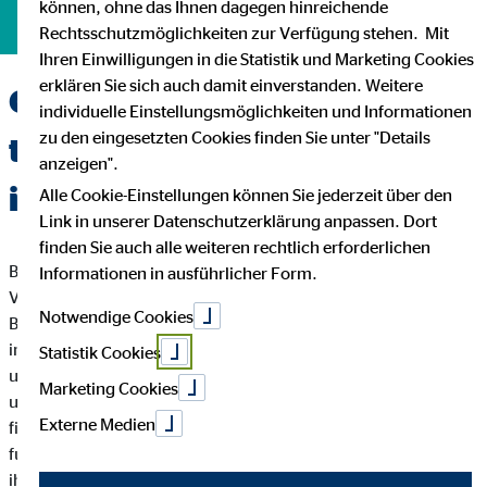
können, ohne das Ihnen dagegen hinreichende
»Meine Ziele und Wünsche werden greifbar – dank OVB.«
Rechtsschutzmöglichkeiten zur Verfügung stehen. Mit
Ihren Einwilligungen in die Statistik und Marketing Cookies
erklären Sie sich auch damit einverstanden. Weitere
OVB steht für die
individuelle Einstellungsmöglichkeiten und Informationen
zu den eingesetzten Cookies finden Sie unter "Details
themenübergreifende und
anzeigen".
individuelle Finanzberatung
Alle Cookie-Einstellungen können Sie jederzeit über den
Link in unserer Datenschutzerklärung anpassen. Dort
finden Sie auch alle weiteren rechtlich erforderlichen
Beim Thema Finanzen sind die meisten Verbraucherinnen und
Informationen in ausführlicher Form.
Verbraucher recht schnell überfordert. Genau deshalb wird der
Notwendige Cookies
Beratungsbedarf in puncto Finanzen in unserer Gesellschaft
immer größer. Dabei ist es in Zeiten demografischen Wandels
Statistik Cookies
und steigender Altersarmut wichtiger denn je, sich frühzeitig
Marketing Cookies
um die eigene private Vorsorge und die Absicherung gegen
Externe Medien
finanzielle Risiken zu kümmern. Genau hier setzt OVB an: Mit
fundiertem Expertenwissen stehen Finanzvermittler*innen
ihren Kund*innen zur Seite und übernehmen damit eine