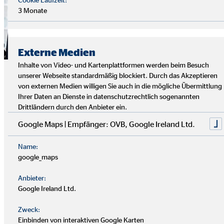
3 Monate
Externe Medien
Inhalte von Video- und Kartenplattformen werden beim Besuch
»OVB Excellence 2027«
unserer Webseite standardmäßig blockiert. Durch das Akzeptieren
von externen Medien willigen Sie auch in die mögliche Übermittlung
Ihrer Daten an Dienste in datenschutzrechtlich sogenannten
Der OVB Konzern hat sich in den vergangenen Jahren sehr
Drittländern durch den Anbieter ein.
erfolgreich entwickelt. 1970 in Köln gegründet, ist die OVB
Google Maps | Empfänger: OVB, Google Ireland Ltd.
heute in 16 europäischen Ländermärkten aktiv. Wir wollen
auch zukünftig unseren Wachstumskurs fortsetzen und
Name:
haben den Anspruch, uns ständig zu verbessern.
google_maps
Anbieter:
Mit unserer neuen Unternehmensstrategie stellen wir unsere
Google Ireland Ltd.
Zukunftsfähigkeit unter Beweis. Sie umfasst die
Fokusthemen »Sales and Career Excellence«, »Expansion
Zweck:
and Innovation«, »Operational Excellence« und »People and
Einbinden von interaktiven Google Karten