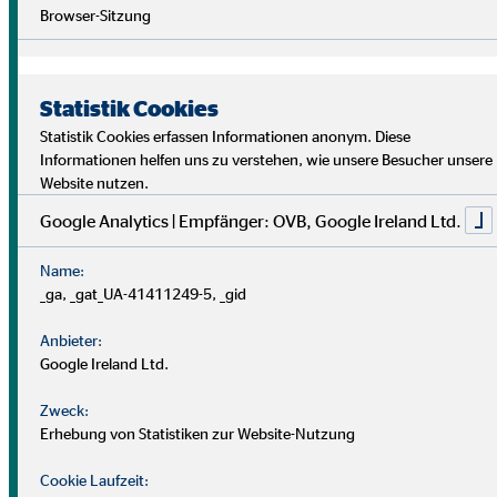
Browser-Sitzung
Statistik Cookies
Statistik Cookies erfassen Informationen anonym. Diese
Informationen helfen uns zu verstehen, wie unsere Besucher unsere
Website nutzen.
Google Analytics | Empfänger: OVB, Google Ireland Ltd.
Was bedeutet systematisch bei
Name:
_ga, _gat_UA-41411249-5, _gid
OVB?
Anbieter:
Google Ireland Ltd.
Im Analysegespräch nehmen sich die Berater*innen
genügend Zeit, um ihre Kund*innen kennenzulernen: Wie
Zweck:
sieht die finanzielle Situation aus? Gibt es schon Pläne für die
Erhebung von Statistiken zur Website-Nutzung
Zukunft? Welche Wünsche und Ziele bestehen?
Cookie Laufzeit: