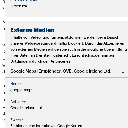
momentan Portugal im Fokus. Das ist für uns ein großer und
3 Monate
spannender Markt mit starken Wachstumsraten. Auch in
Luxemburg haben wir bereits erste Schritte zur
Marktsondierung unternommen. Das Baltikum steht auf
unserer zukünftigen Agenda.
Externe Medien
Inhalte von Video- und Kartenplattformen werden beim Besuch
unserer Webseite standardmäßig blockiert. Durch das Akzeptieren
Grundsätzlich präferieren wir organisches Wachstum.
von externen Medien willigen Sie auch in die mögliche Übermittlung
Dennoch kann es in Einzelfällen Sinn ergeben, durch einen
Ihrer Daten an Dienste in datenschutzrechtlich sogenannten
Unternehmenskauf einen neuen Markt zu erschließen. Wenn
Drittländern durch den Anbieter ein.
wir uns mögliche Akquisitionsziele ansehen, dann müssen
Google Maps | Empfänger: OVB, Google Ireland Ltd.
diese Unternehmen sehr genau zu uns und unserer
Unternehmenskultur passen. Wann neue Landesgesellschaften
Name:
profitabel sind, lässt sich nicht pauschal beziffern und ist von
google_maps
unternehmens- und marktspezifischen Gegebenheiten
beeinflusst. OVB verfügt aber auf Grund ihres langjährigen
Anbieter:
Engagements in sehr unterschiedlichen nationalen Märkten
Google Ireland Ltd.
über umfassende Erfahrungen im effizienten Auf- und Ausbau
von Finanzvertrieben.
Zweck:
Einbinden von interaktiven Google Karten