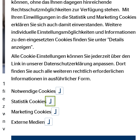
können, ohne das Ihnen dagegen hinreichende
Rechtsschutzmöglichkeiten zur Verfügung stehen. Mit
Ihren Einwilligungen in die Statistik und Marketing Cookies
erklären Sie sich auch damit einverstanden. Weitere
individuelle Einstellungsmöglichkeiten und Informationen
zu den eingesetzten Cookies finden Sie unter "Details
anzeigen".
Alle Cookie-Einstellungen können Sie jederzeit über den
Link in unserer Datenschutzerklärung anpassen. Dort
finden Sie auch alle weiteren rechtlich erforderlichen
Informationen in ausführlicher Form.
1970 in Köln gegründet, zählt die OVB-Gruppe heute zu den
Notwendige Cookies
führenden europäischen Allfinanzvertrieben. 2023 ist das
erste volle Geschäftsjahr nach Ende der Pandemie und
Statistik Cookies
zugleich eines der strategischen Neuausrichtung: Ende 2022
Marketing Cookies
wurde die vorige Strategieperiode abgeschlossen, nun wird die
neue verabschiedet. Zeit für ein Fazit und einen Blick nach
Externe Medien
vorne.