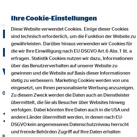
Ihre Cookie-Einstellungen
Diese Website verwendet Cookies. Einige dieser Cookies
Die persönliche
sind technisch erforderlich, um die Funktion der Website zu
gewährleisten. Darüber hinaus verwenden wir Cookies für
Beratung ist noch
die wir Ihre Einwilligung nach EU-DSGVO Art.6 Abs.1 lit. a
erfragen. Statistik Cookies nutzen wir dazu, Informationen
über das Benutzerverhalten auf unserer Website zu
wichtiger geworden
gewinnen und die Website auf Basis dieser Informationen
stetig zu verbessern. Marketing Cookies werden von uns
eingesetzt, um Ihnen personalisierte Werbung anzuzeigen.
03. August 2023
|
NebenwerteJournal
Zu diesem Zweck werden die Daten auch an Dienstleister
übermittelt, die Sie als Besucher über Websites hinweg
verfolgen. Dabei könnten Ihre Daten auch in die USA und
auf Facebook teilen
andere Länder übermittelt werden, in denen nach EU-
auf LinkedIn teilen
DSGVO kein angemessenes Datenschutzniveau herrscht
und fremde Behörden Zugriff auf Ihre Daten erhalten