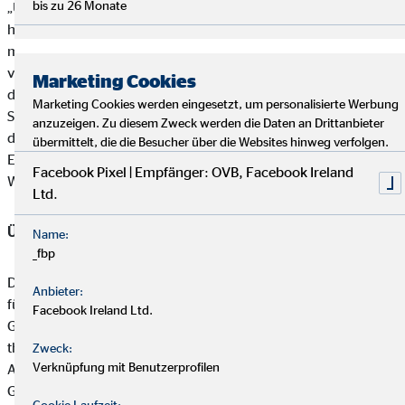
bis zu 26 Monate
„Unser Ziel für 2017 ist, die Auswirkungen des zunehmend
herausfordernden Umfelds auf den Geschäftsverlauf zu
minimieren und zugleich die strategische Weiterentwicklung
von OVB in Europa voranzutreiben“, erläutert Oskar Heitz, CFO
Marketing Cookies
der OVB Holding AG. Mario Freis ergänzt: “Innerhalb unserer
Marketing Cookies werden eingesetzt, um personalisierte Werbung
Strategie ‚Evolution 2022‘ bilden die Potenzialausschöpfung,
anzuzeigen. Zu diesem Zweck werden die Daten an Drittanbieter
die Digitalisierung und Modernisierung sowie die weitere
übermittelt, die die Besucher über die Websites hinweg verfolgen.
Expansion das grundlegende Fundament für die erfolgreiche
Facebook Pixel | Empfänger: OVB, Facebook Ireland
Weiterentwicklung unseres Unternehmens.“
Ltd.
Über den OVB Konzern
Name:
_fbp
Der OVB Konzern mit Sitz der Holding in Köln ist einer der
Anbieter:
führenden europäischen Finanzvermittlungskonzerne. Seit
Facebook Ireland Ltd.
Gründung im Jahr 1970 steht die langfristige,
themenübergreifende und vor allem kundenorientierte
Zweck:
Verknüpfung mit Benutzerprofilen
Allfinanzberatung privater Haushalte im Mittelpunkt der OVB
Geschäftstätigkeit. OVB kooperiert mit über 100
Cookie Laufzeit: