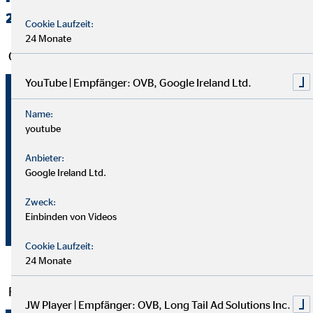
2017
Cookie Laufzeit:
24 Monate
Operative Kennzahlen
YouTube | Empfänger: OVB, Google Ireland Ltd.
01.01. –
Einheit
30.06.2016
Name:
youtube
Anzahl
3,26 Mio.
Kunden (30.06.)
Anbieter:
Google Ireland Ltd.
Anzahl
5.107
Finanzvermittler (30.06.)
Zweck:
Mio.
Einbinden von Videos
115,8
Gesamtvertriebsprovisionen
Euro
Cookie Laufzeit:
24 Monate
Finanzkennzahlen
JW Player | Empfänger: OVB, Long Tail Ad Solutions Inc.