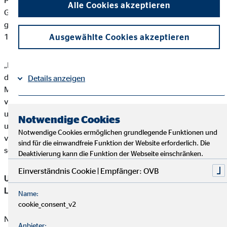
Prozent auf 3,3 Millionen Kunden ausbauen. Die
Alle Cookies akzeptieren
Gesamtvertriebsprovisionen lagen mit 114,5 Mio. Euro
geringfügig um 1,1 Prozent unter dem Vorjahreswert (Vorjahr:
115,8 Mio. Euro).
Ausgewählte Cookies akzeptieren
„Das ungebrochene Wachstum der Kundenzahl unterstreicht
den hohen Beratungsbedarf privater Haushalte in Europa“, so
Details anzeigen
Mario Freis, CEO der OVB Holding AG. „Die sich zunehmend
verändernden regulatorischen Rahmenbedingungen dämpfen
Impressum
Datenschutz
|
unsere Wachstumsdynamik insgesamt, obwohl wir in einigen
Notwendige Cookies
unserer Ländermärkte gute bis sehr gute Entwicklungen
Notwendige Cookies ermöglichen grundlegende Funktionen und
verzeichnen. OVB zeigt in diesem anspruchsvollen Umfeld eine
sind für die einwandfreie Funktion der Website erforderlich. Die
solide Entwicklung.“
Deaktivierung kann die Funktion der Webseite einschränken.
Einverständnis Cookie | Empfänger: OVB
Unterschiedliche Umsatz- und Ergebnisentwicklung in den
Ländermärkten
Name:
cookie_consent_v2
Nach kräftigen Umsatzsteigerungen in den vergangenen
Anbieter: