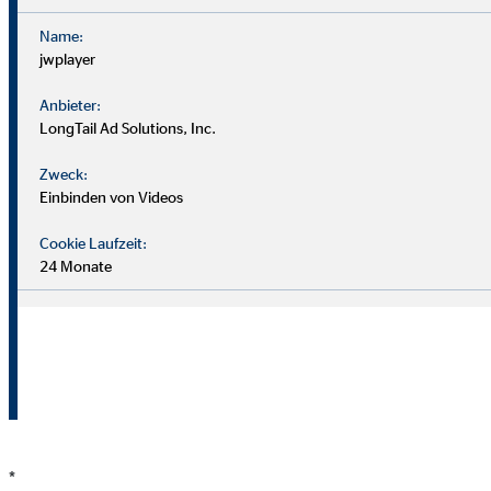
01.01. –
01.01.
Einheit
Name:
30.06.2016
30.06
jwplayer
Ergebnis der
Anbieter:
Mio.
betrieblichen
LongTail Ad Solutions, Inc.
8,0
7,8
Euro
Geschäftstätigkeit
Zweck:
(EBIT)
Einbinden von Videos
%
6,9
6,8
EBIT-Marge*
Cookie Laufzeit:
24 Monate
Mio.
6,1
5,5
Konzernergebnis
Euro
Ergebnis je Aktie
Euro
0,43
0,39
(unverwässert)
* auf der Basis der Gesamtvertriebsprovisionen