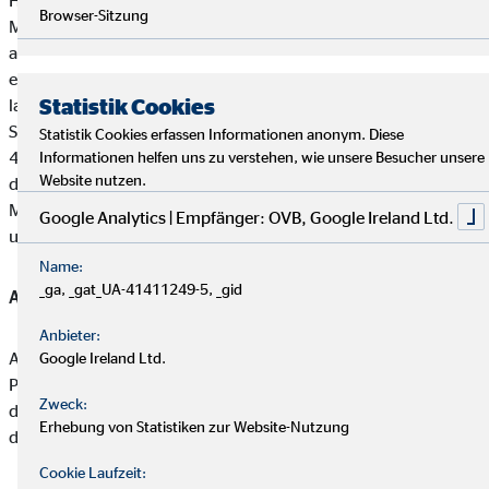
Halbjahr 2017 7,8 Mio. Euro. Der leichte Rückgang um 0,2
Browser-Sitzung
Mio. Euro beruht neben dem geringen Umsatzrückgang auch
auf der geplanten Ausweitung der Investitionen, die teilweise
ergebniswirksam sind, aber der Stärkung der mittel- und
Statistik Cookies
langfristigen Zukunftsfähigkeit des Unternehmens dienen. Im
Segment Süd- und Westeuropa ging das operative Ergebnis von
Statistik Cookies erfassen Informationen anonym. Diese
4,3 Mio. Euro auf 4,0 Mio. Euro zurück. Der Ergebnisbeitrag
Informationen helfen uns zu verstehen, wie unsere Besucher unsere
Website nutzen.
des Segments Deutschland stieg von 2,9 Mio. Euro auf 3,0
Mio. Euro. Das Segment Mittel- und Osteuropa konnte das EBIT
Google Analytics | Empfänger: OVB, Google Ireland Ltd.
um 3,6 Prozent auf 4,9 Mio. Euro steigern.
Name:
_ga, _gat_UA-41411249-5, _gid
Ausblick 2017
Anbieter:
Aufgrund vielfältiger Herausforderungen hat der Vorstand die
Google Ireland Ltd.
Prognose für das Gesamtjahr 2017 angepasst und geht aktuell
Zweck:
davon aus, dass der Umsatz leicht und das operative Ergebnis
Erhebung von Statistiken zur Website-Nutzung
des OVB Konzerns moderat sinken werden.
Cookie Laufzeit: