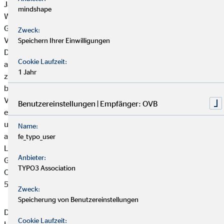
Jahren hat die Wachstumsdynamik im Segment Süd- und
mindshape
Westeuropa insgesamt nachgelassen. Die
Gesamtvertriebsprovisionen nahmen von 30,4 Mio. Euro im
Zweck:
Vorjahr geringfügig auf 30,3 Mio. Euro ab. Im Segment
Speichern Ihrer Einwilligungen
Deutschland ist die Umsetzung der Provisionsreduzierungen
Cookie Laufzeit:
aufgrund des Lebensversicherungsreformgesetzes
1 Jahr
zunehmend spürbar. Die Gesamtvertriebsprovisionen
betrugen 29,1 Mio. Euro nach 30,7 Mio. Euro im
Vorjahreszeitraum. Im Segment Mittel- und Osteuropa wirkte
Benutzereinstellungen | Empfänger: OVB
ein deutliches Umsatzwachstum in Polen, Ungarn, Kroatien
und Rumänien dem durch regulatorische Veränderungen
Name:
ausgelösten negativen Umsatzeffekt im wichtigen
fe_typo_user
Ländermarkt Tschechien entgegen. Insgesamt konnten die
Anbieter:
Gesamtvertriebsprovisionen des Segments Mittel- und
TYPO3 Association
Osteuropa leicht um 0,8 Prozent auf 55,2 Mio. Euro (Vorjahr:
54,8 Mio. Euro) gesteigert werden.
Zweck:
Speicherung von Benutzereinstellungen
Das operative Ergebnis des OVB Konzerns erreichte im ersten
Cookie Laufzeit: