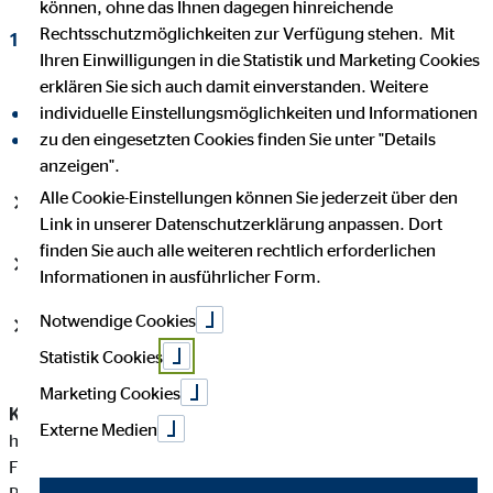
können, ohne das Ihnen dagegen hinreichende
Rechtsschutzmöglichkeiten zur Verfügung stehen. Mit
14. August 2017
|
OVB Holding AG
Ihren Einwilligungen in die Statistik und Marketing Cookies
erklären Sie sich auch damit einverstanden. Weitere
individuelle Einstellungsmöglichkeiten und Informationen
auf Facebook teilen
zu den eingesetzten Cookies finden Sie unter "Details
auf LinkedIn teilen
anzeigen".
Alle Cookie-Einstellungen können Sie jederzeit über den
Kundenwachstum unterstreicht Beratungsbedarf
Link in unserer Datenschutzerklärung anpassen. Dort
finden Sie auch alle weiteren rechtlich erforderlichen
Gesamtvertriebsprovisionen nahezu auf Vorjahresniveau
Informationen in ausführlicher Form.
Notwendige Cookies
Ergebnissteigerung in Mittel-/Osteuropa und Deutschland
Statistik Cookies
Marketing Cookies
Köln, 14. August 2017
– In einem europaweit zunehmend
Externe Medien
herausfordernden Umfeld konnte der europäische
Finanzvermittlungskonzern OVB die Zahl der Kunden um 1,3