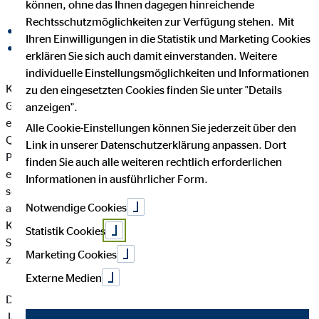
können, ohne das Ihnen dagegen hinreichende
Rechtsschutzmöglichkeiten zur Verfügung stehen. Mit
auf Facebook teilen
Ihren Einwilligungen in die Statistik und Marketing Cookies
auf LinkedIn teilen
erklären Sie sich auch damit einverstanden. Weitere
individuelle Einstellungsmöglichkeiten und Informationen
Köln, 12. August 2020. Nach einer dynamischen
zu den eingesetzten Cookies finden Sie unter "Details
Geschäftsentwicklung im ersten Quartal des Jahres konnte der
anzeigen".
europäische Finanzvermittlungskonzern OVB im zweiten
Alle Cookie-Einstellungen können Sie jederzeit über den
Quartal 2020 – trotz der Auswirkungen der COVID-19-
Link in unserer Datenschutzerklärung anpassen. Dort
Pandemie – das gute Umsatzniveau des Vorjahresquartals
finden Sie auch alle weiteren rechtlich erforderlichen
erreichen. Die Erträge aus Vermittlungen nahmen in den ersten
Informationen in ausführlicher Form.
sechs Monaten 2020 im Vorjahresvergleich um 2,9 Prozent
Notwendige Cookies
auf 130,7 Mio. Euro zu. Alle drei regionalen Segmente des
Konzerns trugen zum Umsatzwachstum bei. Das stärkste
Statistik Cookies
Segment Mittel- und Osteuropa konnte um 5,4 Prozent
Marketing Cookies
zulegen.
Externe Medien
Die Zahl der hauptberuflichen Finanzvermittler stieg im
Jahresvergleich um 2,4 Prozent auf 5.072. Den in 15