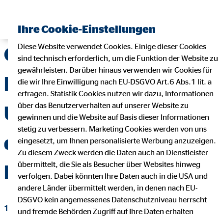
Ihre Cookie-Einstellungen
Diese Website verwendet Cookies. Einige dieser Cookies
OVB im ersten
sind technisch erforderlich, um die Funktion der Website zu
gewährleisten. Darüber hinaus verwenden wir Cookies für
Halbjahr 2020 mit
die wir Ihre Einwilligung nach EU-DSGVO Art.6 Abs.1 lit. a
erfragen. Statistik Cookies nutzen wir dazu, Informationen
über das Benutzerverhalten auf unserer Website zu
Umsatzplus und
gewinnen und die Website auf Basis dieser Informationen
stetig zu verbessern. Marketing Cookies werden von uns
deutlichem
eingesetzt, um Ihnen personalisierte Werbung anzuzeigen.
Zu diesem Zweck werden die Daten auch an Dienstleister
übermittelt, die Sie als Besucher über Websites hinweg
Ergebnisanstieg
verfolgen. Dabei könnten Ihre Daten auch in die USA und
andere Länder übermittelt werden, in denen nach EU-
DSGVO kein angemessenes Datenschutzniveau herrscht
12. August 2020
|
OVB Holding AG
und fremde Behörden Zugriff auf Ihre Daten erhalten