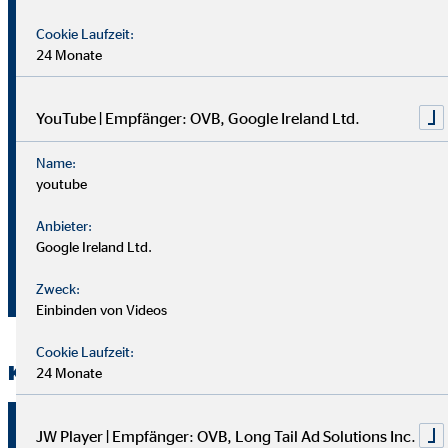
Mio.
betrieblichen
5,7
7,5
Euro
Geschäftstätigkeit
Cookie Laufzeit:
(EBIT)
24 Monate
%
4,5
5,7
EBIT-Marge
YouTube | Empfänger: OVB, Google Ireland Ltd.
Konzernergebnis
Name:
Mio.
nach Anteil
4,7
5,5
youtube
Euro
anderer
Gesellschafter
Anbieter:
Google Ireland Ltd.
Ergebnis je Aktie
Euro
0,33
0,39
Zweck:
(unverwässert)
Einbinden von Videos
Cookie Laufzeit:
Kennzahlen nach Regionen 1. Halbjahr 2020
24 Monate
01.01. –
01.01.
JW Player | Empfänger: OVB, Long Tail Ad Solutions Inc.
Einheit