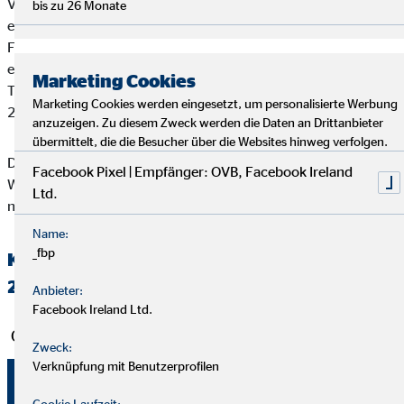
Vermögensauf- und -ausbau. OVB ist aktuell in 15
bis zu 26 Monate
europäischen Ländern aktiv. 5.072 hauptberufliche
Finanzvermittler betreuen 3,9 Millionen Kunden. 2019
erwirtschaftete die OVB Holding AG mit ihren
Marketing Cookies
Tochtergesellschaften Erträge aus Vermittlungen in Höhe von
Marketing Cookies werden eingesetzt, um personalisierte Werbung
257,8 Mio. Euro sowie ein EBIT von 14,1 Mio. Euro.
anzuzeigen. Zu diesem Zweck werden die Daten an Drittanbieter
übermittelt, die die Besucher über die Websites hinweg verfolgen.
Die OVB Holding AG ist seit Juli 2006 an der Frankfurter
Facebook Pixel | Empfänger: OVB, Facebook Ireland
Wertpapierbörse (Prime Standard, ISIN DE0006286560)
Ltd.
notiert.
Name:
_fbp
Kennzahlen des OVB Konzerns 1. Halbjahr
2020
Anbieter:
Facebook Ireland Ltd.
Operative Kennzahlen
Zweck:
Verknüpfung mit Benutzerprofilen
01.01. –
01.01. 
Einheit
30.06.2019
30.06.
Cookie Laufzeit: