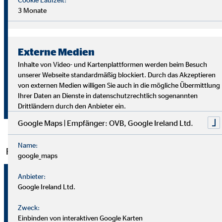
3 Monate
Kunden
Anzahl
3,67 Mio.
3,90 Mi
(30.06.)
Externe Medien
Finanzvermittler
Anzahl
4.954
5.072
Inhalte von Video- und Kartenplattformen werden beim Besuch
(30.06.)
unserer Webseite standardmäßig blockiert. Durch das Akzeptieren
von externen Medien willigen Sie auch in die mögliche Übermittlung
Mio.
Erträge aus
Ihrer Daten an Dienste in datenschutzrechtlich sogenannten
127,1
130,7
Euro
Vermittlung
Drittländern durch den Anbieter ein.
Google Maps | Empfänger: OVB, Google Ireland Ltd.
Name:
Finanzkennzahlen
google_maps
01.01. –
01.01.
Anbieter:
Einheit
Google Ireland Ltd.
30.06.2019
30.06
Zweck:
Ergebnis der
Einbinden von interaktiven Google Karten