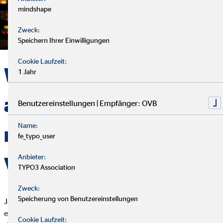
mindshape
Zweck:
Speichern Ihrer Einwilligungen
Cookie Laufzeit:
Work hard, play Hard –
1 Jahr
aber nur mit der
Benutzereinstellungen | Empfänger: OVB
Name:
richtigen
fe_typo_user
Anbieter:
Vorsorgestrategie
TYPO3 Association
Zweck:
Speicherung von Benutzereinstellungen
Jannis ist ein Mensch der Gegensätze: Unter der Woche ist er
ein braver Büromitarbeiter bei der evangelischen Kirche, an
Cookie Laufzeit: