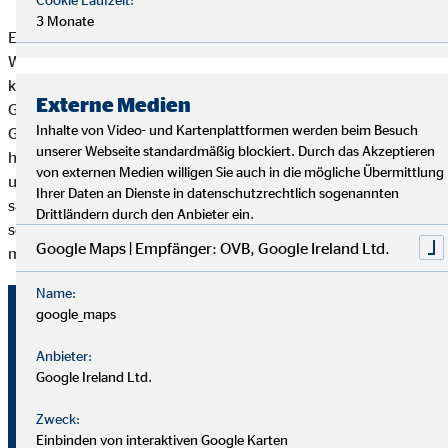
3 Monate
Ein ruhiger Büroalltag unter der Woche und Vollgas an den
Wochenenden. Was nach einer fragwürdigen Kombination
klingt, ist für Jannis genau das Richtige. „Ich habe krasse
Externe Medien
Gegensätze in meinem Leben, die mir das notwendige
Inhalte von Video- und Kartenplattformen werden beim Besuch
Gleichgewicht geben“, sagt der Musiker. Beruflich ist Jannis zu
unserer Webseite standardmäßig blockiert. Durch das Akzeptieren
hundert Prozent angekommen. „Ich bin gerade 30 geworden
von externen Medien willigen Sie auch in die mögliche Übermittlung
und habe erreicht, was ich mir immer vorgenommen hatte“,
Ihrer Daten an Dienste in datenschutzrechtlich sogenannten
sagt er. Auf seinen Lorbeeren ruht er sich dennoch nicht aus. Er
Drittländern durch den Anbieter ein.
schreibt ständig neue Songs, produziert Musik und verhandelt
Google Maps | Empfänger: OVB, Google Ireland Ltd.
mit verschiedenen Musiklabels.
Name:
Vorsorge beginnt nicht erst
google_maps
im Alter
Anbieter:
Google Ireland Ltd.
Zweck:
Das Leben eines Musikers ist spannend und
Einbinden von interaktiven Google Karten