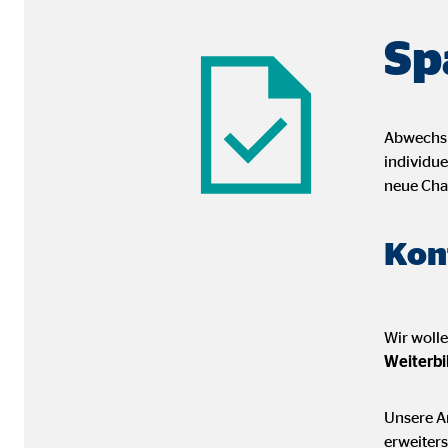
Sp
Abwechslu
individue
neue Cha
Kon
Wir wolle
Weiterb
Unsere Ar
erweiters