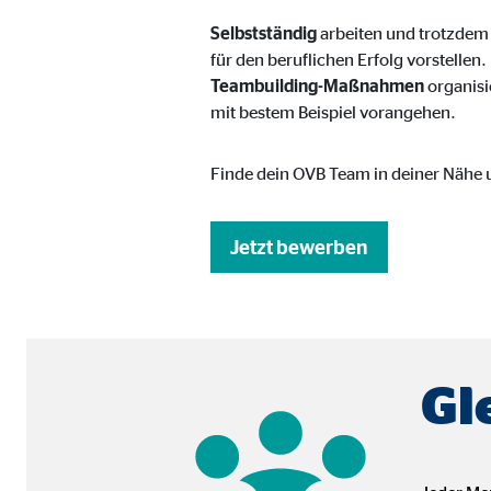
Name:
you
Selbstständig
arbeiten und trotzdem 
für den beruflichen Erfolg vorstellen.
Anbieter:
Goog
Teambuilding-Maßnahmen
organisi
Zweck:
Einb
mit bestem Beispiel vorangehen.
Cookie Laufzeit:
24 
Finde dein OVB Team in deiner Nähe u
JW Player | Empfänger: OVB, Long Tail Ad Sol
Jetzt bewerben
Name:
jwpl
Anbieter:
Long
Zweck:
Einb
Cookie Laufzeit:
24 
Gl