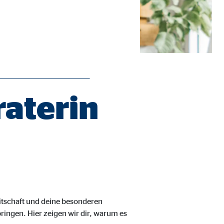
raterin
ie Deaktivierung kann die
eitschaft und deine besonderen
bringen. Hier zeigen wir dir, warum es