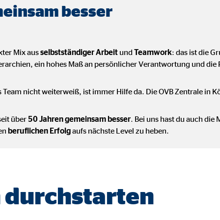
einsam besser
onate
kter Mix aus
selbstständiger Arbeit
und
Teamwork
: das ist die 
eim Besuch unserer Webseite standardmäßig blockiert. Durch das Akzepti
ierarchien, ein hohes Maß an persönlicher Verantwortung und die
r Daten an Dienste in datenschutzrechtlich sogenannten Drittländern durch 
Team nicht weiterweiß, ist immer Hilfe da. Die OVB Zentrale in Kö
nd Ltd.
seit über
50 Jahren gemeinsam besser
. Bei uns hast du auch die
gle_maps
en
beruflichen Erfolg
aufs nächste Level zu heben.
le Ireland Ltd.
inden von interaktiven Google Karten
Monate
durchstarten
td.