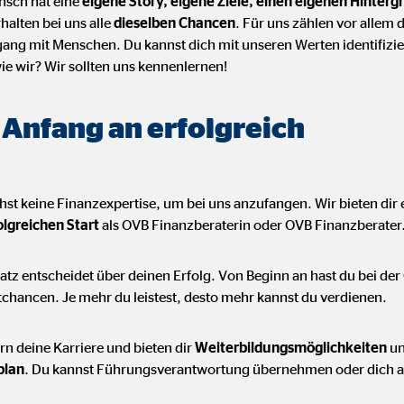
nsch hat eine
eigene Story, eigene Ziele, einen eigenen Hinterg
alten bei uns alle
dieselben Chancen
. Für uns zählen vor allem
ang mit Menschen. Du kannst dich mit unseren Werten identifizie
ie wir? Wir sollten uns kennenlernen!
 Anfang an erfolgreich
st keine Finanzexpertise, um bei uns anzufangen. Wir bieten dir 
olgreichen Start
als OVB Finanzberaterin oder OVB Finanzberater
atz entscheidet über deinen Erfolg. Von Beginn an hast du bei d
chancen. Je mehr du leistest, desto mehr kannst du verdienen.
rn deine Karriere und bieten dir
Weiterbildungsmöglichkeiten
u
plan
. Du kannst Führungsverantwortung übernehmen oder dich au