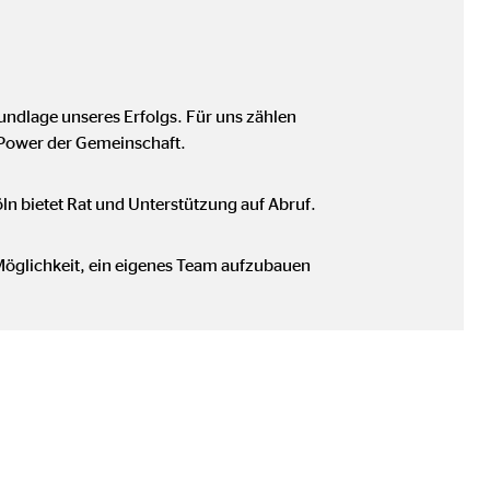
Grundlage unseres Erfolgs. Für uns zählen
eren von externen Medien
 Power der Gemeinschaft.
den Anbieter ein.
ln bietet Rat und Unterstützung auf Abruf.
 Möglichkeit, ein eigenes Team aufzubauen