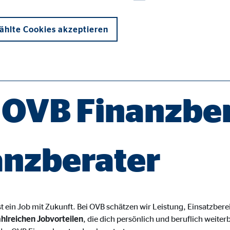
hlte Cookies akzeptieren
e OVB Finanzbe
onen und sind für die einwandfreie Funktion der Website erforderlich. D
anzberater
ie_consent_v2
dshape
st ein Job mit Zukunft. Bei OVB schätzen wir Leistung, Einsatzber
hlreichen Jobvorteilen
, die dich persönlich und beruflich weiter
chern Ihrer Einwilligungen