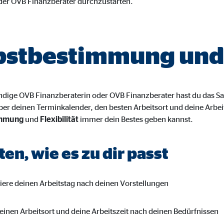
oder OVB Finanzberater durchzustarten.
hr
bstbestimmung und F
ypo_user
3 Association
ändige OVB Finanzberaterin oder OVB Finanzberater hast du das Sa
cherung von Benutzereinstellungen
er deinen Terminkalender, den besten Arbeitsort und deine Arbeit
immung
und
Flexibilität
immer dein Bestes geben kannst.
ser-Sitzung
ten, wie es zu dir passt
iese Informationen helfen uns zu verstehen, wie unsere Besucher unsere W
riere deinen Arbeitstag nach deinen Vorstellungen
reland Ltd.
einen Arbeitsort und deine Arbeitszeit nach deinen Bedürfnissen