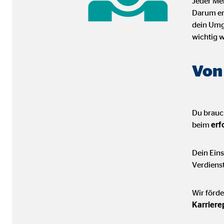
Jeder Me
Darum erh
dein Umg
wichtig w
Von
Du brauch
beim
erf
Dein Eins
Verdienst
Wir förde
Karriere