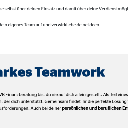
 _gat_UA-41411249-5, _gid
e selbst über deinen Einsatz und damit über deine Verdienstmögl
le Ireland Ltd.
bung von Statistiken zur Website-Nutzung
dein eigenes Team auf und verwirkliche deine Ideen
zu 26 Monate
ierte Werbung anzuzeigen. Zu diesem Zweck werden die Daten an Drittanbie
arkes Teamwork
Ireland Ltd.
VB Finanzberatung bist du nie auf dich allein gestellt. Als Teil eine
, der dich unterstützt. Gemeinsam findet ihr die perfekte Lösun
ausforderungen. Auch bei deiner
persönlichen und beruflichen E
book Ireland Ltd.
nüpfung mit Benutzerprofilen