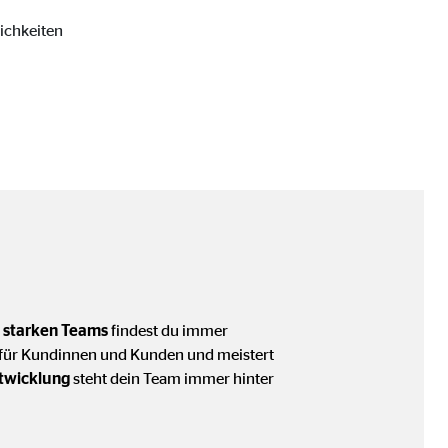
ichkeiten
ter übermittelt, die die
s
starken Teams
findest du immer
g für Kundinnen und Kunden und meistert
ntwicklung
steht dein Team immer hinter