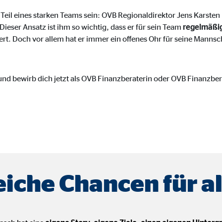
tube
Teil eines starken Teams sein: OVB Regionaldirektor Jens Karsten
 Dieser Ansatz ist ihm so wichtig, dass er für sein Team
regelmäßi
le Ireland Ltd.
ert. Doch vor allem hat er immer ein offenes Ohr für seine Mannsch
inden von Videos
Monate
nd bewirb dich jetzt als OVB Finanzberaterin oder OVB Finanzber
utions Inc.
ayer
Tail Ad Solutions, Inc.
inden von Videos
Monate
eiche Chancen für al