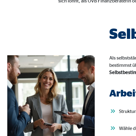
sich lohnt, als OVB Finanzberaterin 
Cookie Laufzeit:
1 Ja
Benutzereinstellungen | Empfänger: OVB
Sel
Name:
fe_t
Anbieter:
TYPO
Als selbstst
Zweck:
Spei
bestimmst üb
Selbstbest
Cookie Laufzeit:
Brow
Arbei
Statistik Cookies
Statistik Cookies erfassen Informationen anonym. D
Struktu
Google Analytics | Empfänger: OVB, Google I
Wähle d