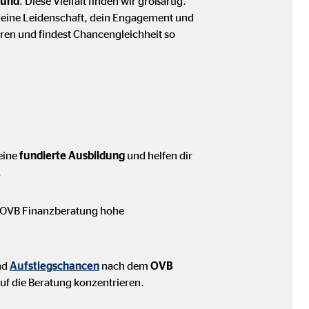
rund
. Diese Vielfalt finden wir großartig.
 deine Leidenschaft, dein Engagement und
ren und findest Chancengleichheit so
eine
fundierte Ausbildung
und helfen dir
.
er OVB Finanzberatung hohe
nd
Aufstiegschancen
nach dem
OVB
f die Beratung konzentrieren.