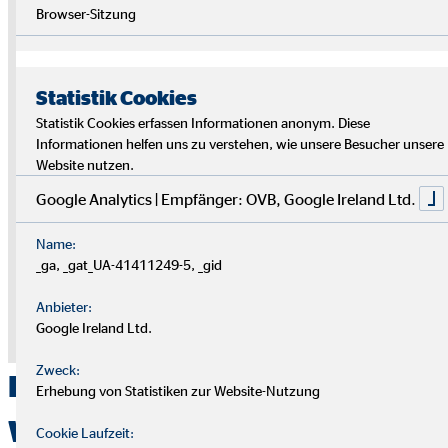
Hinweis zu externen Medien
Browser-Sitzung
An dieser Stelle nutzen wir die Dienste von Drittanbietern, um Ihnen
weitere Informationen zur Verfügung stellen zu können. Die Inhalte
Statistik Cookies
werden nur mit Ihrer Einwilligung eingeblendet. Je nach Sitz des
Anbieters können Ihre personenbezogenen Daten dabei auch in
Statistik Cookies erfassen Informationen anonym. Diese
einem Drittland verarbeitet werden, ohne dass dort ein
Informationen helfen uns zu verstehen, wie unsere Besucher unsere
angemessenes Datenschutzniveau gewährleistet werden kann.
Website nutzen.
Geben Sie Ihre Einwilligung nur dann dann, wenn Sie damit
Google Analytics | Empfänger: OVB, Google Ireland Ltd.
einverstanden sind. Weitere Informationen finden Sie in der
Datenschutzerklärung.
Name:
_ga, _gat_UA-41411249-5, _gid
Zustimmung zum "YouTube" Cookie um
diesen Inhalt anzuzeigen
Anbieter:
Google Ireland Ltd.
Datenschutz
|
Impressum
Zweck:
Persönliche
Erhebung von Statistiken zur Website-Nutzung
Weiterentwicklung ist das A
Cookie Laufzeit: