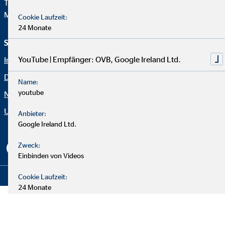
Telefon:
+49 221 2015-0
Mail:
web@ovb.eu
Cookie Laufzeit:
24 Monate
Service und Informationen
Rechtliche Hinweise
YouTube | Empfänger: OVB, Google Ireland Ltd.
Impressum
Karriere
Datenschutz
Blog
Name:
youtube
Netiquette
Kontakt
Unternehmen OVB
Erklärung zur Barrierefreiheit
Anbieter:
Google Ireland Ltd.
Cookie-Einstellungen
Zweck:
Einbinden von Videos
Copyright © 2026 by OVB Holding AG | All Rights Reserved
Cookie Laufzeit:
24 Monate
JW Player | Empfänger: OVB, Long Tail Ad Solutions Inc.