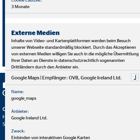
3 Monate
Aus einer nebenberuflichen Tätigkeit heraus, hat Sascha
Dastl eine Leidenschaft für Finanzen entwickelt. Der OVB
Finanzberater hat schon viele Mitarbeitende auf ihrem
Karriereweg begleitet. Was sieht er als die wichtigste
Externe Medien
Eigenschaft, um erfolgreich zu sein? Ein Feingefühl für
Inhalte von Video- und Kartenplattformen werden beim Besuch
Menschen. Neben Talent und Fleiß hat Sascha Dastl immer
unserer Webseite standardmäßig blockiert. Durch das Akzeptieren
wieder erlebt, wie wichtig ein guter Draht zu seinen Kunden
von externen Medien willigen Sie auch in die mögliche Übermittlung
und Kundinnen ist.
Ihrer Daten an Dienste in datenschutzrechtlich sogenannten
Drittländern durch den Anbieter ein.
Google Maps | Empfänger: OVB, Google Ireland Ltd.
Name:
google_maps
OVB Holding AG
Anbieter:
Heumarkt 1
Google Ireland Ltd.
50667 Köln
Zweck:
Einbinden von interaktiven Google Karten