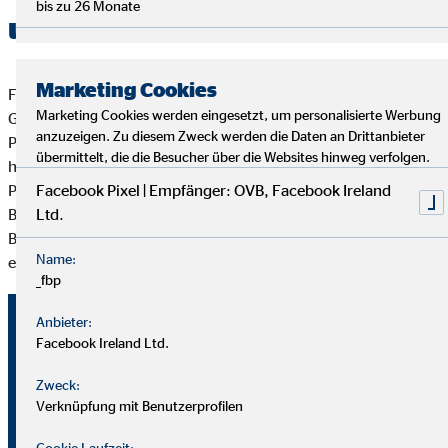
bis zu 26 Monate
und O in der Karriere
Marketing Cookies
Fachliche und persönliche Weiterentwicklung in ganz Europa:
Marketing Cookies werden eingesetzt, um personalisierte Werbung
Genau das begeistert Sascha Dastl an der OVB. Über die
anzuzeigen. Zu diesem Zweck werden die Daten an Drittanbieter
Personal Development Plattform gelingt das ganz einfach –
übermittelt, die die Besucher über die Websites hinweg verfolgen.
hier hast du alle Lernerfolge im Blick und erkennst leicht
Potentiale. Nicht nur für ihn persönlich, sondern auch für die
Facebook Pixel | Empfänger: OVB, Facebook Ireland
Beratung mit Kunden und Kundinnen ist das hilfreich. „Mein
Ltd.
Beruf macht mir besonders Spaß, wenn ich erfolgreich bin“,
Name:
erzählt er.
_fbp
„Im Nebenjob habe ich eine
Anbieter:
Facebook Ireland Ltd.
Leidenschaft für Finanzen
Zweck:
entwickelt“
Verknüpfung mit Benutzerprofilen
Cookie Laufzeit: