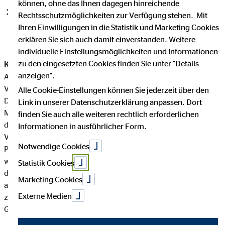
können, ohne das Ihnen dagegen hinreichende
Deutschland: OVB Vermögensberatung AG ab April 2017
Rechtsschutzmöglichkeiten zur Verfügung stehen. Mit
mit neuer Führung
Ihren Einwilligungen in die Statistik und Marketing Cookies
erklären Sie sich auch damit einverstanden. Weitere
individuelle Einstellungsmöglichkeiten und Informationen
zu den eingesetzten Cookies finden Sie unter "Details
Köln, 10. Februar 2017
– Der Aufsichtsrat der OVB Holding
anzeigen".
AG hat den bis zum 31. Dezember 2017 laufenden Vertrag des
Vorstandsvorsitzenden Mario Freis um fünf Jahre bis zum 31.
Alle Cookie-Einstellungen können Sie jederzeit über den
Dezember 2022 verlängert. Der 41-Jährige ist seit 2010
Link in unserer Datenschutzerklärung anpassen. Dort
Mitglied des Holdingvorstands, seit Februar 2016 steht er an
finden Sie auch alle weiteren rechtlich erforderlichen
der Spitze des Konzerns. Auch der Vertrag mit
Informationen in ausführlicher Form.
Vorstandsmitglied Thomas Hücker (51), der für Konzern-IT,
Notwendige Cookies
Prozessmanagement und Personal verantwortlich zeichnet,
wurde bis zum 31. Dezember 2020 verlängert. Zum
Statistik Cookies
dreiköpfigen Vorstandsteam der OVB Holding AG gehört
Marketing Cookies
außerdem Finanzvorstand Oskar Heitz (63), dessen Vertrag bis
Externe Medien
zum 31. Dezember 2018 läuft. Er gehört dem Vorstand seit
Gründung der OVB Holding AG im Jahr 2004 an.