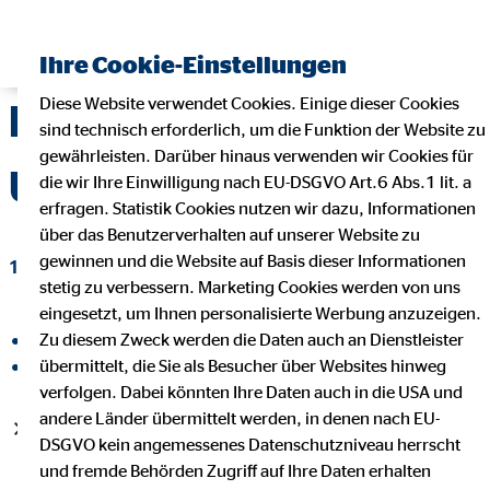
Ihre Cookie-Einstellungen
Diese Website verwendet Cookies. Einige dieser Cookies
Kontinuität an der
sind technisch erforderlich, um die Funktion der Website zu
gewährleisten. Darüber hinaus verwenden wir Cookies für
Unternehmensspitze
die wir Ihre Einwilligung nach EU-DSGVO Art.6 Abs.1 lit. a
erfragen. Statistik Cookies nutzen wir dazu, Informationen
über das Benutzerverhalten auf unserer Website zu
gewinnen und die Website auf Basis dieser Informationen
10. Februar 2017
|
stetig zu verbessern. Marketing Cookies werden von uns
eingesetzt, um Ihnen personalisierte Werbung anzuzeigen.
Zu diesem Zweck werden die Daten auch an Dienstleister
auf Facebook teilen
übermittelt, die Sie als Besucher über Websites hinweg
auf LinkedIn teilen
verfolgen. Dabei könnten Ihre Daten auch in die USA und
andere Länder übermittelt werden, in denen nach EU-
Konzern: Verträge von CEO Mario Freis und COO Thomas
DSGVO kein angemessenes Datenschutzniveau herrscht
Hücker verlängert
und fremde Behörden Zugriff auf Ihre Daten erhalten