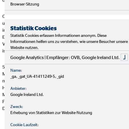
Geschäftstätigkeit.
Browser-Sitzung
OVB kooperiert mit über 100 leistungsstarken Produktgebern
und bedient mit wettbewerbsfähigen Produkten die
Statistik Cookies
individuellen Bedürfnisse ihrer Kunden: von der
Statistik Cookies erfassen Informationen anonym. Diese
Existenzsicherung und der Absicherung von Sach- und
Informationen helfen uns zu verstehen, wie unsere Besucher unsere
Vermögenswerten bis zum Vermögensauf- und -ausbau. OVB
Website nutzen.
ist aktuell in 14 europäischen Ländern aktiv.
Google Analytics | Empfänger: OVB, Google Ireland Ltd.
5.089 hauptberufliche Finanzvermittler betreuen rund 3,26
Name:
Millionen Kunden. 2015 erwirtschaftete die OVB Holding AG
_ga, _gat_UA-41411249-5, _gid
mit ihren Tochtergesellschaften Gesamtvertriebsprovisionen in
Höhe von 224,7 Millionen Euro sowie ein EBIT von 14,0
Anbieter:
Millionen Euro. Die OVB Holding AG ist seit Juli 2006 an der
Google Ireland Ltd.
Frankfurter Wertpapierbörse (Prime Standard, ISIN
Zweck:
DE0006286560) notiert.
Erhebung von Statistiken zur Website-Nutzung
Cookie Laufzeit: