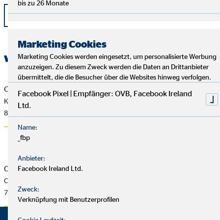
bis zu 26 Monate
zurück
Marketing Cookies
weitere Dokumente
Marketing Cookies werden eingesetzt, um personalisierte Werbung
anzuzeigen. Zu diesem Zweck werden die Daten an Drittanbieter
übermittelt, die die Besucher über die Websites hinweg verfolgen.
OVB Pressemitteilung vom 10.2.2017
Facebook Pixel | Empfänger: OVB, Facebook Ireland
Kontinuität an der Unternehmensspitze
Ltd.
83 KB
Name:
_fbp
Anbieter:
OVB press release of 2/10/2017
Facebook Ireland Ltd.
Continuity at the helm of the company
Zweck:
70 KB
Verknüpfung mit Benutzerprofilen
Cookie Laufzeit: