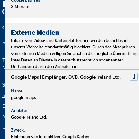
3 Monate
OVB Holding AG
Externe Medien
Heumarkt 1
Inhalte von Video- und Kartenplattformen werden beim Besuch
50667 Köln
unserer Webseite standardmäßig blockiert. Durch das Akzeptieren
von externen Medien willigen Sie auch in die mögliche Übermittlung
Telefon:
+49 221 2015-0
Ihrer Daten an Dienste in datenschutzrechtlich sogenannten
Drittländern durch den Anbieter ein.
Mail:
web@ovb.eu
Google Maps | Empfänger: OVB, Google Ireland Ltd.
Service und Informationen
Rechtliche Hinweise
Name:
Impressum
Karriere
google_maps
Datenschutz
Blog
Anbieter:
Netiquette
Kontakt
Google Ireland Ltd.
Unternehmen OVB
Erklärung zur Barrierefreiheit
Zweck:
Einbinden von interaktiven Google Karten
Cookie-Einstellungen