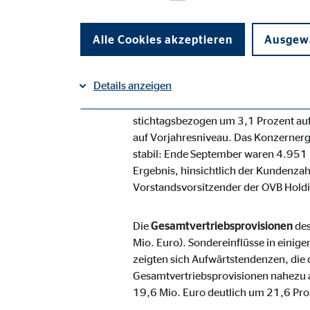
auf Facebook teilen
Alle Cookies akzeptieren
Ausgewä
auf LinkedIn teilen
Details anzeigen
Köln, 7. November 2013
– Der in 1
Geschäftsjahres 2013 seine Marktpos
stichtagsbezogen um 3,1 Prozent auf
Impressum
Datenschutz
|
auf Vorjahresniveau. Das Konzernerge
Notwendige Cookies
stabil: Ende September waren 4.951 Fi
Notwendige Cookies ermöglichen grundlegende Funkti
Ergebnis, hinsichtlich der Kundenzah
Funktion der Webseite einschränken.
Vorstandsvorsitzender der OVB Holdi
Einverständnis Cookie | Empfänger: OVB
Die
Gesamtvertriebsprovisionen
de
Mio. Euro). Sondereinflüsse in einig
Name:
cook
zeigten sich Aufwärtstendenzen, die
Gesamtvertriebsprovisionen nahezu a
Anbieter:
min
19,6 Mio. Euro deutlich um 21,6 Pro
Zweck:
Spei