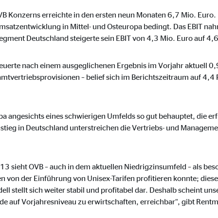
hr
B Konzerns erreichte in den ersten neun Monaten 6,7 Mio. Euro.
Umsatzentwicklung in Mittel- und Osteuropa bedingt. Das EBIT nah
Segment Deutschland steigerte sein EBIT von 4,3 Mio. Euro auf 4,6
ypo_user
uerte nach einem ausgeglichenen Ergebnis im Vorjahr aktuell 0,
tvertriebsprovisionen – belief sich im Berichtszeitraum auf 4,4
3 Association
cherung von Benutzereinstellungen
pa angesichts eines schwierigen Umfelds so gut behauptet, die er
ser-Sitzung
tieg in Deutschland unterstreichen die Vertriebs- und Managem
013 sieht OVB – auch in dem aktuellen Niedrigzinsumfeld – als b
iese Informationen helfen uns zu verstehen, wie unsere Besucher unsere W
en von der Einführung von Unisex-Tarifen profitieren konnte; diese
l stellt sich weiter stabil und profitabel dar. Deshalb scheint uns
reland Ltd.
de auf Vorjahresniveau zu erwirtschaften, erreichbar“, gibt Rent