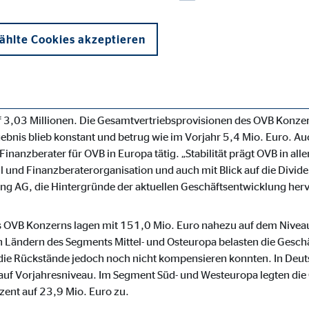
hlte Cookies akzeptieren
4 Ländern Europas aktive Finanzdienstleister OVB konnte in den e
ition in einem für die Branche schwierigen Umfeld behaupten. D
 3,03 Millionen. Die Gesamtvertriebsprovisionen des OVB Konzer
bnis blieb konstant und betrug wie im Vorjahr 5,4 Mio. Euro. Au
nanzberater für OVB in Europa tätig. „Stabilität prägt OVB in al
onen und sind für die einwandfreie Funktion der Website erforderlich. D
l und Finanzberaterorganisation und auch mit Blick auf die Divid
ng AG, die Hintergründe der aktuellen Geschäftsentwicklung herv
s OVB Konzerns lagen mit 151,0 Mio. Euro nahezu auf dem Nivea
en Ländern des Segments Mittel- und Osteuropa belasten die Geschä
ie_consent_v2
 die Rückstände jedoch noch nicht kompensieren konnten. In Deut
uf Vorjahresniveau. Im Segment Süd- und Westeuropa legten die
dshape
zent auf 23,9 Mio. Euro zu.
chern Ihrer Einwilligungen