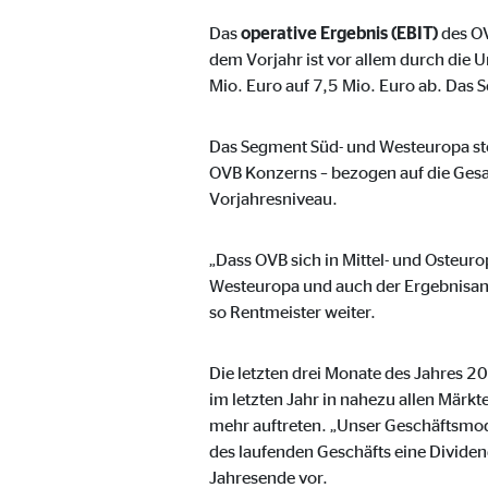
Cookie Laufzeit:
1 Ja
Das
operative Ergebnis (EBIT)
des OV
dem Vorjahr ist vor allem durch die 
Mio. Euro auf 7,5 Mio. Euro ab. Das 
Benutzereinstellungen | Empfänger: OVB
Name:
fe_t
Das Segment Süd- und Westeuropa ste
OVB Konzerns – bezogen auf die Gesam
Anbieter:
TYPO
Vorjahresniveau.
Zweck:
Spei
„Dass OVB sich in Mittel- und Osteuro
Cookie Laufzeit:
Brow
Westeuropa und auch der Ergebnisans
so Rentmeister weiter.
Statistik Cookies
Die letzten drei Monate des Jahres 2
Statistik Cookies erfassen Informationen anonym. D
im letzten Jahr in nahezu allen Märkt
mehr auftreten. „Unser Geschäftsmodel
Google Analytics | Empfänger: OVB, Google I
des laufenden Geschäfts eine Dividen
Jahresende vor.