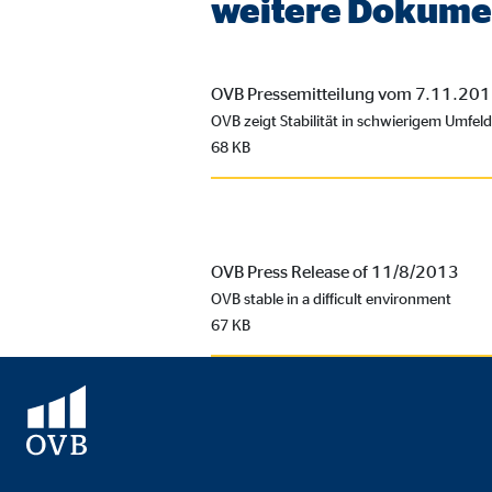
weitere Dokume
Cookie Laufzeit:
3 M
OVB Pressemitteilung vom 7.11.20
Externe Medien
OVB zeigt Stabilität in schwierigem Umfeld
Inhalte von Video- und Kartenplattformen werden b
68 KB
willigen Sie auch in die mögliche Übermittlung Ihre
Google Maps | Empfänger: OVB, Google Irela
OVB Press Release of 11/8/2013
Name:
goo
OVB stable in a difficult environment
Anbieter:
Goog
67 KB
Zweck:
Einb
Cookie Laufzeit:
24 
YouTube | Empfänger: OVB, Google Ireland L