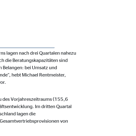
rsten neun Monaten des
ie Zahl der Kunden wuchs
ns lagen nach drei Quartalen nahezu
ch die Beratungskapazitäten sind
len Belangen: bei Umsatz und
ie Deaktivierung kann die
ende“, hebt Michael Rentmeister,
or.
u des Vorjahreszeitraums (155,6
ftsentwicklung. Im dritten Quartal
schland lagen die
 Gesamtvertriebsprovisionen von