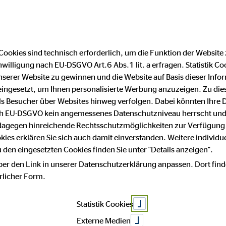
DE
EN
|
Cookies sind technisch erforderlich, um die Funktion der Website
nwilligung nach EU-DSGVO Art.6 Abs.1 lit. a erfragen. Statistik Co
serer Website zu gewinnen und die Website auf Basis dieser Infor
eingesetzt, um Ihnen personalisierte Werbung anzuzeigen. Zu di
 als Besucher über Websites hinweg verfolgen. Dabei könnten Ihre 
bilität in schw
ach EU-DSGVO kein angemessenes Datenschutzniveau herrscht und
 dagegen hinreichende Rechtsschutzmöglichkeiten zur Verfügung 
okies erklären Sie sich auch damit einverstanden. Weitere individue
den eingesetzten Cookies finden Sie unter "Details anzeigen".
ber den Link in unserer Datenschutzerklärung anpassen. Dort find
hrlicher Form.
Statistik Cookies
Externe Medien