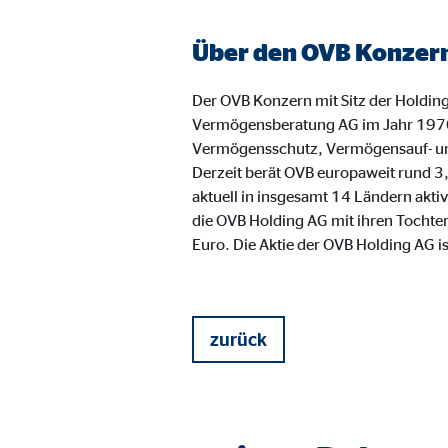
Name:
_ga,
Anbieter:
Goog
Über den OVB Konzer
Zweck:
Erhe
Der OVB Konzern mit Sitz der Holding
Cookie Laufzeit:
bis 
Vermögensberatung AG im Jahr 1970 i
Vermögensschutz, Vermögensauf- und 
Derzeit berät OVB europaweit rund 
aktuell in insgesamt 14 Ländern akti
Marketing Cookies
die OVB Holding AG mit ihren Tochte
Marketing Cookies werden eingesetzt, um personalis
Euro. Die Aktie der OVB Holding AG i
Besucher über die Websites hinweg verfolgen.
Facebook Pixel | Empfänger: OVB, Facebook 
zurück
Name:
_fbp
Anbieter:
Face
Zweck:
Verk