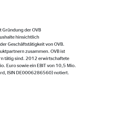
eit Gründung der OVB
shalte hinsichtlich
er Geschäftstätigkeit von OVB.
duktpartnern zusammen. OVB ist
n tätig sind. 2012 erwirtschaftete
o. Euro sowie ein EBIT von 10,5 Mio.
ter übermittelt, die die
ndard, ISIN DE0006286560) notiert.