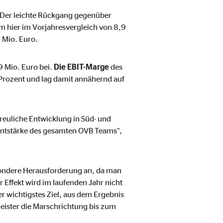
 Der leichte Rückgang gegenüber
m hier im Vorjahresvergleich von 8,9
 Mio. Euro.
9 Mio. Euro bei.
Die EBIT-Marge
des
 Prozent und lag damit annähernd auf
freuliche Entwicklung in Süd- und
entstärke des gesamten OVB Teams“,
esondere Herausforderung an, da man
ebsite nutzen.
r Effekt wird im laufenden Jahr nicht
er wichtigstes Ziel, aus dem Ergebnis
meister die Marschrichtung bis zum