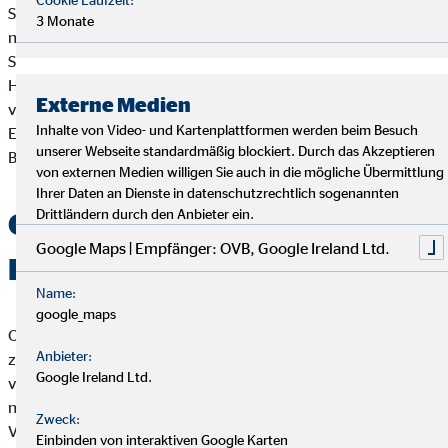
Sicherheitslücken entstehen lassen. Diese werden nämlich
3 Monate
nicht häufig genug aktualisiert. Bei neuen Smartphones gibt
Stiftung Warentest allerdings Entwarnung: Solange auf dem
Handy das aktuellste Betriebssystem installiert sei, sei dies
Externe Medien
vergleichbar mit dem Sicherheitslevel des chipTAN-Verfahrens.
Inhalte von Video- und Kartenplattformen werden beim Besuch
Es wird empfohlen auf Smartphones zu verzichten, deren
unserer Webseite standardmäßig blockiert. Durch das Akzeptieren
Betriebssystem nicht mehr aktualisiert wird.
von externen Medien willigen Sie auch in die mögliche Übermittlung
Ihrer Daten an Dienste in datenschutzrechtlich sogenannten
Drittländern durch den Anbieter ein.
Online-Banking und
Google Maps | Empfänger: OVB, Google Ireland Ltd.
Deutschland, passt das?
Name:
google_maps
Obwohl hierzulande kontinuierlich Bankfilialen schließen und
Anbieter:
zusätzlich viele Institute immer höhere Gebühren von Kunden
Google Ireland Ltd.
verlangen, die traditionelle Bankgeschäfte bevorzugen, nutzt
nur jeder zweite Bundesbürger (56 Prozent) die digitale
Zweck:
1
Variante.
Der Trend geht jedoch in Richtung Digitalisierung. In
Einbinden von interaktiven Google Karten