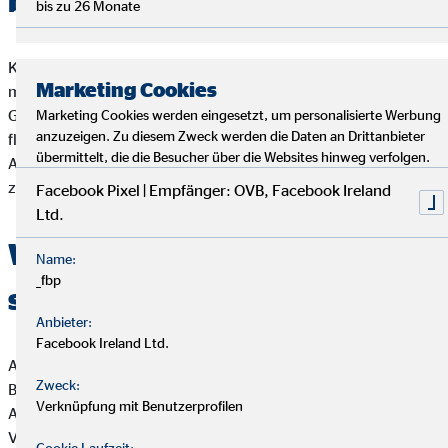
benötigt?
bis zu 26 Monate
Kreditinstitute vermuten, dass das chipTAN-Verfahren den
Marketing Cookies
meisten Kunden zu unbequem sei. Wer ständig einen
Generator dabei haben muss, ist schließlich nicht wirklich
Marketing Cookies werden eingesetzt, um personalisierte Werbung
anzuzeigen. Zu diesem Zweck werden die Daten an Drittanbieter
flexibel in der Ausführung seiner Bankgeschäfte. Wer als
übermittelt, die die Besucher über die Websites hinweg verfolgen.
Anbieter also keine Apps zur Wahl stellt, läuft Gefahr, Kunden
zu verlieren.
Facebook Pixel | Empfänger: OVB, Facebook Ireland
Ltd.
Wieso sind Smartphone Apps
Name:
_fbp
so viel unsicherer?
Anbieter:
Facebook Ireland Ltd.
Alle App-basierten TAN-Verfahren bieten Angriffsfläche für
Zweck:
Betrüger, unabhängig vom Institut. Das liegt aber nicht an den
Verknüpfung mit Benutzerprofilen
Apps an sich. Diese sind zum Teil sehr solide programmiert.
Vielmehr sind es die Betriebssysteme der Smartphones, die
Cookie Laufzeit: