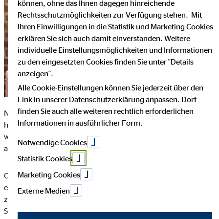
können, ohne das Ihnen dagegen hinreichende
Rechtsschutzmöglichkeiten zur Verfügung stehen. Mit
Ihren Einwilligungen in die Statistik und Marketing Cookies
erklären Sie sich auch damit einverstanden. Weitere
individuelle Einstellungsmöglichkeiten und Informationen
zu den eingesetzten Cookies finden Sie unter "Details
anzeigen".
Alle Cookie-Einstellungen können Sie jederzeit über den
Link in unserer Datenschutzerklärung anpassen. Dort
finden Sie auch alle weiteren rechtlich erforderlichen
Nerviges Schlange stehen am Bankschalter war gestern –
Informationen in ausführlicher Form.
heutzutage kann jeder seine Finanzen online verwalten. Doch
welche Maßnahmen gewährleisten dabei, dass unser Geld
Notwendige Cookies
auch sicher ist?
Statistik Cookies
Marketing Cookies
Online-Banking kann einem den Weg in die nächste Bankfiliale
ersparen. Damit man seine Finanzen vollumfänglich von
Externe Medien
zuhause oder unterwegs regeln kann, gibt es natürlich gewisse
Sicherheitsmaßnahmen. Zum einen braucht man für die