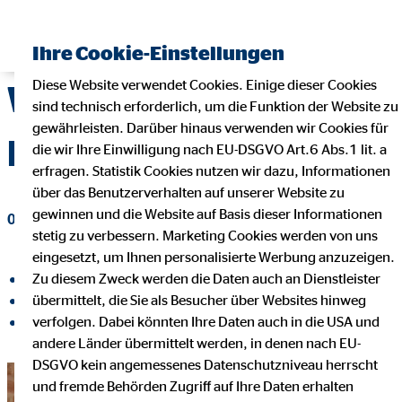
Ihre Cookie-Einstellungen
Diese Website verwendet Cookies. Einige dieser Cookies
Wie sicher ist Online-
sind technisch erforderlich, um die Funktion der Website zu
gewährleisten. Darüber hinaus verwenden wir Cookies für
Banking?
die wir Ihre Einwilligung nach EU-DSGVO Art.6 Abs.1 lit. a
erfragen. Statistik Cookies nutzen wir dazu, Informationen
über das Benutzerverhalten auf unserer Website zu
gewinnen und die Website auf Basis dieser Informationen
08. Oktober 2019
|
OVB Holding AG
stetig zu verbessern. Marketing Cookies werden von uns
eingesetzt, um Ihnen personalisierte Werbung anzuzeigen.
Zu diesem Zweck werden die Daten auch an Dienstleister
auf Facebook teilen
übermittelt, die Sie als Besucher über Websites hinweg
auf LinkedIn teilen
verfolgen. Dabei könnten Ihre Daten auch in die USA und
auf Xing teilen
andere Länder übermittelt werden, in denen nach EU-
DSGVO kein angemessenes Datenschutzniveau herrscht
und fremde Behörden Zugriff auf Ihre Daten erhalten