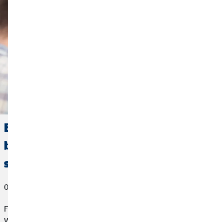
ETFs – Was es mit den
börsengehandelten Indexfonds auf
sich hat
04. April 2019
Fast jeder hat schon einmal von ETFs gehört, nur die
Wenigsten wissen auch, wie die Geschichte funktioniert.