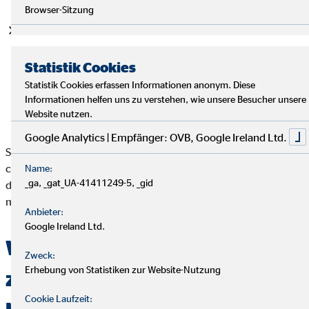
Browser-Sitzung
Abschließend gibt es noch
photoTAN- und QR-TAN-
Verfahren
. Bei diesen muss die Transaktion auf einem PC
oder Laptop in Auftrag gegeben werden, wenig später
Statistik Cookies
folgt ein Foto oder QR-Code, welches/-r mit dem Handy
Statistik Cookies erfassen Informationen anonym. Diese
eingescannt wird. Die anschließend erzeugte TAN gibt den
Informationen helfen uns zu verstehen, wie unsere Besucher unsere
Überweisungsauftrag frei.
Website nutzen.
Google Analytics | Empfänger: OVB, Google Ireland Ltd.
So weit, so gut, aber welche ist nun die sicherste Methode?
Das
chipTAN-Verfahren hat dabei eindeutig die Nase vorn. Erst
Name:
_ga, _gat_UA-41411249-5, _gid
danach folgen die Verfahren QR-, photo-, push- und smsTan
mit einer mittleren Sicherheitsstufe.
Anbieter:
Google Ireland Ltd.
Wieso werden Alternativen
Zweck:
Erhebung von Statistiken zur Website-Nutzung
zum chipTAN-Verfahren
Cookie Laufzeit: