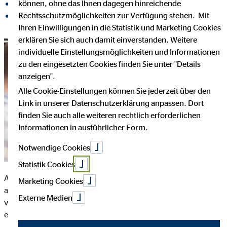
können, ohne das Ihnen dagegen hinreichende
auf LinkedIn teilen
Rechtsschutzmöglichkeiten zur Verfügung stehen. Mit
auf Xing teilen
Ihren Einwilligungen in die Statistik und Marketing Cookies
erklären Sie sich auch damit einverstanden. Weitere
individuelle Einstellungsmöglichkeiten und Informationen
zu den eingesetzten Cookies finden Sie unter "Details
anzeigen".
Alle Cookie-Einstellungen können Sie jederzeit über den
Link in unserer Datenschutzerklärung anpassen. Dort
finden Sie auch alle weiteren rechtlich erforderlichen
Informationen in ausführlicher Form.
Notwendige Cookies
Statistik Cookies
An der
Börse
kann man sein Geld nicht nur in Aktien, sondern
Marketing Cookies
auch in Fonds anlegen. Zurzeit ist vor allem eine spezielle Art
Externe Medien
von Fonds in aller Munde, die sogenannten ETFs. Doch was hat
es mit dieser Anlageform auf sich und warum ist sie so beliebt?