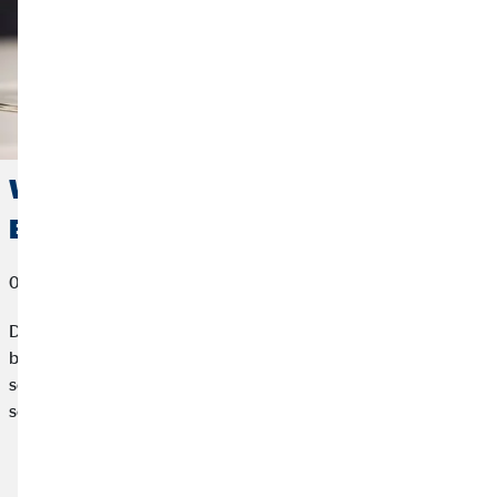
Wie funktioniert eigentlich die
Börse?
07. Januar 2019
Dass an der Börse mit Aktien gehandelt wird, ist den meisten
bekannt. Aber im Regelfall hört hier das Finanzwissen auch
schon auf. Dabei sind die Funktionsweisen der Börse relativ
schnell erklärt.
weiterlesen