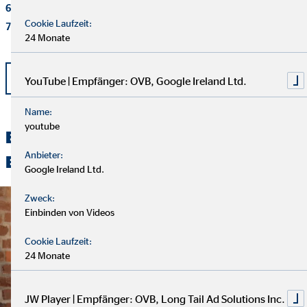
6
extra-funds.de (Link veraltet)
Cookie Laufzeit:
7
aktien-kaufen-fuer-anfaenger.de
24 Monate
zurück
YouTube | Empfänger: OVB, Google Ireland Ltd.
Name:
youtube
Entdecken Sie unsere spannenden
Anbieter:
Beiträge
Google Ireland Ltd.
Zweck:
Einbinden von Videos
Cookie Laufzeit:
24 Monate
JW Player | Empfänger: OVB, Long Tail Ad Solutions Inc.