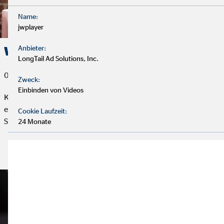
Name:
jwplayer
Anbieter:
Wie sicher ist Online-Banking?
LongTail Ad Solutions, Inc.
08. Oktober 2019
Zweck:
Einbinden von Videos
Kontostand abfragen, Geld überweisen, Daueraufträge
einrichten: Online-Banking ist beliebt. Doch wie sicher ist der
Cookie Laufzeit:
Spaß?
24 Monate
Artikel lesen