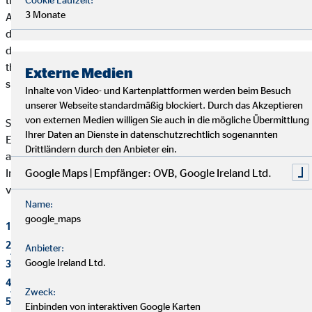
thesaurierenden ETFs. Bei ersteren erfolgt eine jährliche
3 Monate
Auszahlung des Gewinns, während bei thesaurierenden ETFs
die erzielten Erträge automatisch wieder investiert werden. Da
die Reinvestition ohne erneute Gebührenkosten erfolgt, sind
thesaurierende ETFs für eine langfristige Anlage oft die
Externe Medien
7
sinnvollere Lösung.
Inhalte von Video- und Kartenplattformen werden beim Besuch
unserer Webseite standardmäßig blockiert. Durch das Akzeptieren
von externen Medien willigen Sie auch in die mögliche Übermittlung
Summa summarum klingen ETFs nach einer sinnvollen
Ihrer Daten an Dienste in datenschutzrechtlich sogenannten
Ergänzung für jedes Anlegerportfolio. Aber Vorsicht: Wie bei
Drittländern durch den Anbieter ein.
allen Anlageformen sollte man sich auch bei ETFs vor dem
Google Maps | Empfänger: OVB, Google Ireland Ltd.
Investment intensiv informieren und im Bestfall Unterstützung
von einem Experten einholen.
Name:
google_maps
1
sueddeutsche.de
2
justetf.com
Anbieter:
Google Ireland Ltd.
3
aktien-kaufen-fuer-anfaenger.de
4
justetf.com
Zweck:
5
aktien-kaufen-fuer-anfaenger.de
Einbinden von interaktiven Google Karten