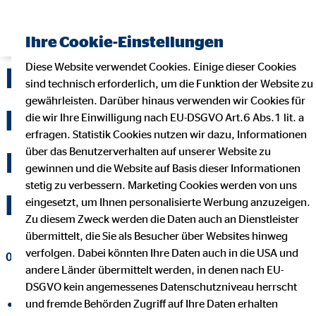
Ihre Cookie-Einstellungen
Diese Website verwendet Cookies. Einige dieser Cookies
ETFs – Was es mit den
sind technisch erforderlich, um die Funktion der Website zu
gewährleisten. Darüber hinaus verwenden wir Cookies für
börsengehandelten
die wir Ihre Einwilligung nach EU-DSGVO Art.6 Abs.1 lit. a
erfragen. Statistik Cookies nutzen wir dazu, Informationen
über das Benutzerverhalten auf unserer Website zu
Indexfonds auf sich
gewinnen und die Website auf Basis dieser Informationen
stetig zu verbessern. Marketing Cookies werden von uns
hat
eingesetzt, um Ihnen personalisierte Werbung anzuzeigen.
Zu diesem Zweck werden die Daten auch an Dienstleister
übermittelt, die Sie als Besucher über Websites hinweg
verfolgen. Dabei könnten Ihre Daten auch in die USA und
04. April 2019
|
OVB Holding AG
andere Länder übermittelt werden, in denen nach EU-
DSGVO kein angemessenes Datenschutzniveau herrscht
und fremde Behörden Zugriff auf Ihre Daten erhalten
auf Facebook teilen