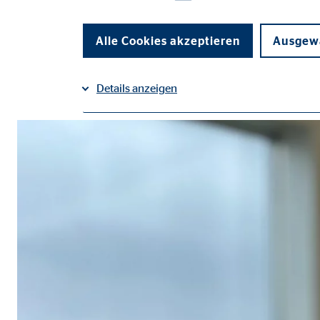
Alle Cookies akzeptieren
Ausgewä
auf Facebook teilen
auf LinkedIn teilen
Details anzeigen
Impressum
Datenschutz
|
Notwendige Cookies
Notwendige Cookies ermöglichen grundlegende Funkti
Funktion der Webseite einschränken.
Einverständnis Cookie | Empfänger: OVB
Name:
cook
Anbieter:
min
Zweck:
Spei