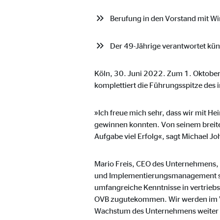
Name:
_ga,
Berufung in den Vorstand mit W
Anbieter:
Goog
Zweck:
Erhe
Der 49-Jährige verantwortet kün
Cookie Laufzeit:
bis 
Köln, 30. Juni 2022. Zum 1. Oktober 
komplettiert die Führungsspitze des
Marketing Cookies
Marketing Cookies werden eingesetzt, um personalis
»Ich freue mich sehr, dass wir mit He
Besucher über die Websites hinweg verfolgen.
gewinnen konnten. Von seinem breite
Aufgabe viel Erfolg«, sagt Michael J
Facebook Pixel | Empfänger: OVB, Facebook 
Mario Freis, CEO des Unternehmens, er
Name:
und Implementierungsmanagement sowi
_fbp
umfangreiche Kenntnisse in vertriebs
Anbieter:
Face
OVB zugutekommen. Wir werden im V
Wachstum des Unternehmens weiter 
Zweck:
Verk