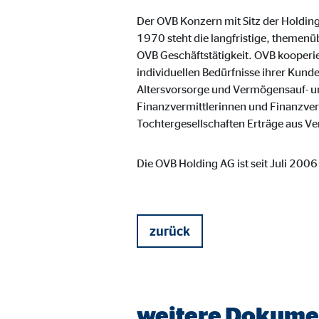
Name:
you
Der OVB Konzern mit Sitz der Holding
1970 steht die langfristige, themenü
Anbieter:
Goog
OVB Geschäftstätigkeit. OVB kooperi
Zweck:
Einb
individuellen Bedürfnisse ihrer Kun
Altersvorsorge und Vermögensauf- und
Cookie Laufzeit:
24 
Finanzvermittlerinnen und Finanzver
Tochtergesellschaften Erträge aus Ve
JW Player | Empfänger: OVB, Long Tail Ad Sol
Die OVB Holding AG ist seit Juli 200
Name:
jwpl
Anbieter:
Long
Zweck:
Einb
zurück
Cookie Laufzeit:
24 
weitere Dokume