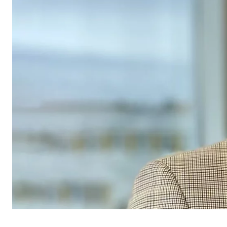
Cookie Laufzeit:
1 Ja
Benutzereinstellungen | Empfänger: OVB
Name:
fe_t
Anbieter:
TYPO
Zweck:
Spei
Cookie Laufzeit:
Brow
Statistik Cookies
Statistik Cookies erfassen Informationen anonym. D
Google Analytics | Empfänger: OVB, Google I