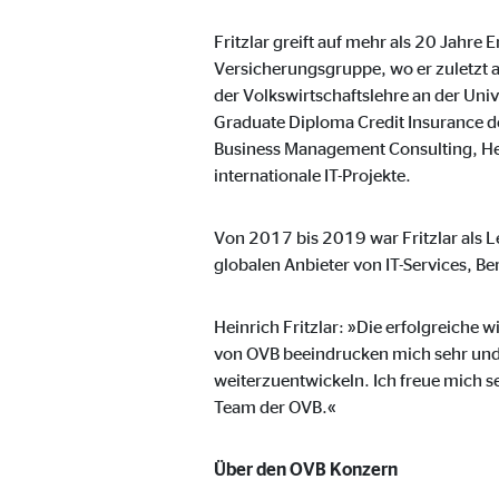
Cookie Laufzeit:
3 M
Fritzlar greift auf mehr als 20 Jahr
Versicherungsgruppe, wo er zuletzt 
der Volkswirtschaftslehre an der Univ
Externe Medien
Graduate Diploma Credit Insurance d
Inhalte von Video- und Kartenplattformen werden b
Business Management Consulting, Heid
willigen Sie auch in die mögliche Übermittlung Ihre
internationale IT-Projekte.
Von 2017 bis 2019 war Fritzlar als L
Google Maps | Empfänger: OVB, Google Irela
globalen Anbieter von IT-Services, B
Name:
goo
Heinrich Fritzlar: »Die erfolgreiche w
Anbieter:
Goog
von OVB beeindrucken mich sehr und
Zweck:
Einb
weiterzuentwickeln. Ich freue mich
Team der OVB.«
Cookie Laufzeit:
24 
Über den OVB Konzern
YouTube | Empfänger: OVB, Google Ireland L