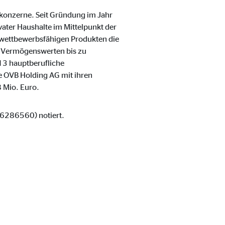
skonzerne. Seit Gründung im Jahr
ater Haushalte im Mittelpunkt der
 wettbewerbsfähigen Produkten die
d Vermögenswerten bis zu
13 hauptberufliche
e OVB Holding AG mit ihren
 Mio. Euro.
06286560) notiert.