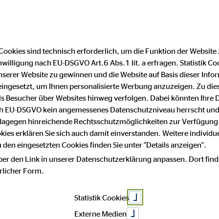
DE
EN
|
Cookies sind technisch erforderlich, um die Funktion der Website
nwilligung nach EU-DSGVO Art.6 Abs.1 lit. a erfragen. Statistik Co
lar wird neuer 
serer Website zu gewinnen und die Website auf Basis dieser Infor
eingesetzt, um Ihnen personalisierte Werbung anzuzeigen. Zu di
 als Besucher über Websites hinweg verfolgen. Dabei könnten Ihre 
ach EU-DSGVO kein angemessenes Datenschutzniveau herrscht und
icer (COO) der
 dagegen hinreichende Rechtsschutzmöglichkeiten zur Verfügung 
okies erklären Sie sich auch damit einverstanden. Weitere individue
den eingesetzten Cookies finden Sie unter "Details anzeigen".
ber den Link in unserer Datenschutzerklärung anpassen. Dort find
hrlicher Form.
Statistik Cookies
Externe Medien