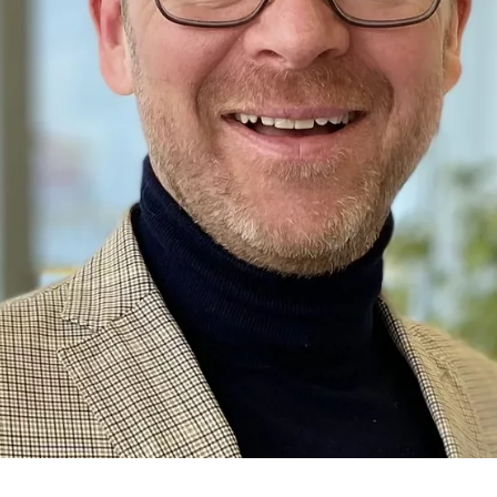
hr
ypo_user
3 Association
cherung von Benutzereinstellungen
ser-Sitzung
iese Informationen helfen uns zu verstehen, wie unsere Besucher unsere W
reland Ltd.