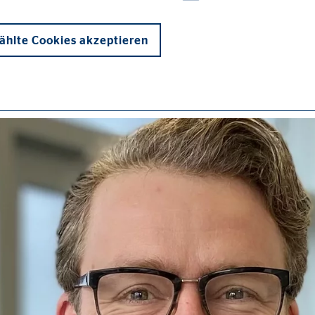
hlte Cookies akzeptieren
onen und sind für die einwandfreie Funktion der Website erforderlich. D
ie_consent_v2
dshape
chern Ihrer Einwilligungen