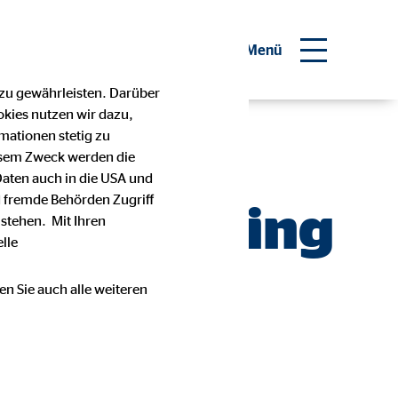
Investor Relations
Menü
 zu gewährleisten. Darüber
okies nutzen wir dazu,
Chief
mationen stetig zu
esem Zweck werden die
Daten auch in die USA und
 fremde Behörden Zugriff
 OVB Holding
stehen. Mit Ihren
lle
en Sie auch alle weiteren