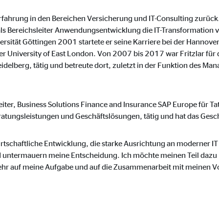
onate
e Erfahrung in den Bereichen Versicherung und IT-Consulting zurü
als Bereichsleiter Anwendungsentwicklung die IT-Transformation
ersität Göttingen 2001 startete er seine Karriere bei der Hannove
er University of East London. Von 2007 bis 2017 war Fritzlar f
eim Besuch unserer Webseite standardmäßig blockiert. Durch das Akzepti
elberg, tätig und betreute dort, zuletzt in der Funktion des Man
r Daten an Dienste in datenschutzrechtlich sogenannten Drittländern durch 
eiter, Business Solutions Finance and Insurance SAP Europe für Ta
nd Ltd.
eratungsleistungen und Geschäftslösungen, tätig und hat das Gesc
gle_maps
irtschaftliche Entwicklung, die starke Ausrichtung an moderner IT 
le Ireland Ltd.
 untermauern meine Entscheidung. Ich möchte meinen Teil dazu 
inden von interaktiven Google Karten
 sehr auf meine Aufgabe und auf die Zusammenarbeit mit meinen
Monate
td.