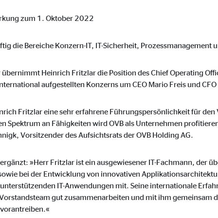
 _gat_UA-41411249-5, _gid
irkung zum 1. Oktober 2022
le Ireland Ltd.
bung von Statistiken zur Website-Nutzung
ftig die Bereiche Konzern-IT, IT-Sicherheit, Prozessmanagement 
zu 26 Monate
übernimmt Heinrich Fritzlar die Position des Chief Operating Off
 international aufgestellten Konzerns um CEO Mario Freis und CF
ierte Werbung anzuzeigen. Zu diesem Zweck werden die Daten an Drittanbie
inrich Fritzlar eine sehr erfahrene Führungspersönlichkeit für d
n Spektrum an Fähigkeiten wird OVB als Unternehmen profitieren
ohnigk, Vorsitzender des Aufsichtsrats der OVB Holding AG.
Ireland Ltd.
gänzt: »Herr Fritzlar ist ein ausgewiesener IT-Fachmann, der übe
e bei der Entwicklung von innovativen Applikationsarchitektur
unterstützenden IT-Anwendungen mit. Seine internationale Erfahr
book Ireland Ltd.
orstandsteam gut zusammenarbeiten und mit ihm gemeinsam die 
vorantreiben.«
nüpfung mit Benutzerprofilen