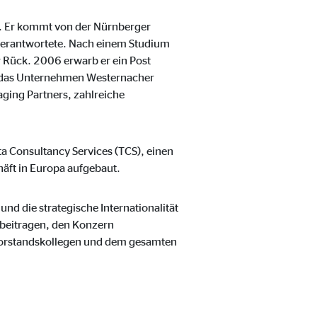
ck. Er kommt von der Nürnberger
 verantwortete. Nach einem Studium
r Rück. 2006 erwarb er ein Post
ür das Unternehmen Westernacher
eren von externen Medien
aging Partners, zahlreiche
den Anbieter ein.
ta Consultancy Services (TCS), einen
häft in Europa aufgebaut.
und die strategische Internationalität
beitragen, den Konzern
 Vorstandskollegen und dem gesamten