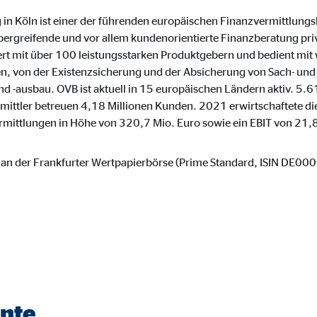
tube
 in Köln ist einer der führenden europäischen Finanzvermittlung
bergreifende und vor allem kundenorientierte Finanzberatung priv
le Ireland Ltd.
ert mit über 100 leistungsstarken Produktgebern und bedient mit
inden von Videos
den, von der Existenzsicherung und der Absicherung von Sach- un
 -ausbau. OVB ist aktuell in 15 europäischen Ländern aktiv. 5.6
Monate
mittler betreuen 4,18 Millionen Kunden. 2021 erwirtschaftete di
rmittlungen in Höhe von 320,7 Mio. Euro sowie ein EBIT von 21,8
utions Inc.
6 an der Frankfurter Wertpapierbörse (Prime Standard, ISIN DE00
ayer
Tail Ad Solutions, Inc.
inden von Videos
Monate
nte