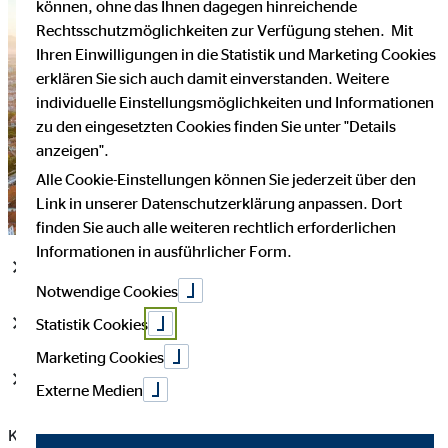
können, ohne das Ihnen dagegen hinreichende
Rechtsschutzmöglichkeiten zur Verfügung stehen. Mit
Ihren Einwilligungen in die Statistik und Marketing Cookies
erklären Sie sich auch damit einverstanden. Weitere
individuelle Einstellungsmöglichkeiten und Informationen
zu den eingesetzten Cookies finden Sie unter "Details
anzeigen".
Alle Cookie-Einstellungen können Sie jederzeit über den
Link in unserer Datenschutzerklärung anpassen. Dort
finden Sie auch alle weiteren rechtlich erforderlichen
Informationen in ausführlicher Form.
Fortsetzung der erfolgreichen Wachstumsstrategie
Notwendige Cookies
Slowenien als attraktiver Markt für Finanzdienstleistungen
Statistik Cookies
Marketing Cookies
Nächste Expansionsschritte derzeit in Planung
Externe Medien
Köln, 19. Dezember 2022. Die OVB Holding AG, einer der