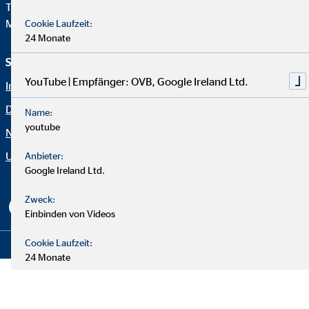
Telefon:
+49 221 2015-0
Mail:
web@ovb.eu
Cookie Laufzeit:
24 Monate
Service und Informationen
Rechtliche Hinweise
YouTube | Empfänger: OVB, Google Ireland Ltd.
Impressum
Karriere
Datenschutz
Blog
Name:
youtube
Netiquette
Kontakt
Unternehmen OVB
Erklärung zur Barrierefreiheit
Anbieter:
Google Ireland Ltd.
Cookie-Einstellungen
Zweck:
Einbinden von Videos
Cookie Laufzeit:
Copyright © 2026 by OVB Holding AG | All Rights Reserved
24 Monate
JW Player | Empfänger: OVB, Long Tail Ad Solutions Inc.