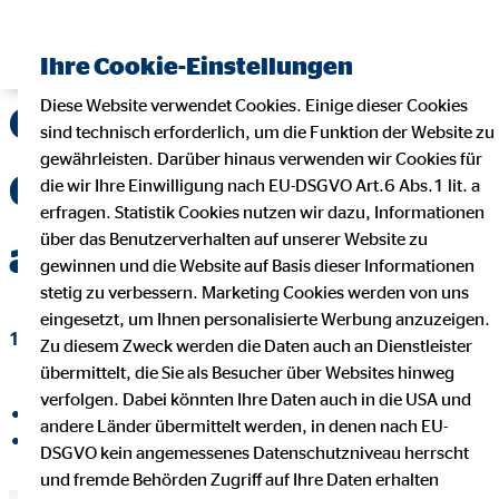
Ihre Cookie-Einstellungen
Diese Website verwendet Cookies. Einige dieser Cookies
OVB hat operatives
sind technisch erforderlich, um die Funktion der Website zu
gewährleisten. Darüber hinaus verwenden wir Cookies für
Geschäft in Slowenien
die wir Ihre Einwilligung nach EU-DSGVO Art.6 Abs.1 lit. a
erfragen. Statistik Cookies nutzen wir dazu, Informationen
über das Benutzerverhalten auf unserer Website zu
aufgenommen
gewinnen und die Website auf Basis dieser Informationen
stetig zu verbessern. Marketing Cookies werden von uns
eingesetzt, um Ihnen personalisierte Werbung anzuzeigen.
19. Dezember 2022
|
OVB Holding AG
Zu diesem Zweck werden die Daten auch an Dienstleister
übermittelt, die Sie als Besucher über Websites hinweg
verfolgen. Dabei könnten Ihre Daten auch in die USA und
auf Facebook teilen
andere Länder übermittelt werden, in denen nach EU-
auf LinkedIn teilen
DSGVO kein angemessenes Datenschutzniveau herrscht
und fremde Behörden Zugriff auf Ihre Daten erhalten