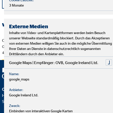
zurück
3 Monate
weitere Dokumente
Externe Medien
Inhalte von Video- und Kartenplattformen werden beim Besuch
unserer Webseite standardmäßig blockiert. Durch das Akzeptieren
OVB Pressemitteilung vom 19.12.2022
von externen Medien willigen Sie auch in die mögliche Übermittlung
OVB hat operatives Geschäft in Slowenien aufgenommen
Ihrer Daten an Dienste in datenschutzrechtlich sogenannten
442 KB
Drittländern durch den Anbieter ein.
Google Maps | Empfänger: OVB, Google Ireland Ltd.
Name:
google_maps
OVB Holding AG
Anbieter:
Google Ireland Ltd.
Heumarkt 1
50667 Köln
Zweck:
Einbinden von interaktiven Google Karten