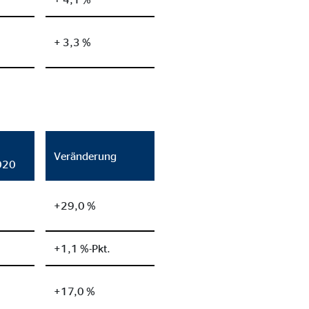
+ 3,3 %
eren von externen Medien
den Anbieter ein.
Veränderung
020
+29,0 %
+1,1 %-Pkt.
+17,0 %