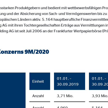
 _gat_UA-41411249-5, _gid
gsstarken Produktgebern und bedient mit wettbewerbsfähigen Prod
le Ireland Ltd.
erung und der Absicherung von Sach- und Vermögenswerten bis zu
uropäischen Ländern aktiv. 5.164 hauptberufliche Finanzvermittl
bung von Statistiken zur Website-Nutzung
 AG mit ihren Tochtergesellschaften Erträge aus Vermittlungen i
zu 26 Monate
lding AG ist seit Juli 2006 an der Frankfurter Wertpapierbörse 
Konzerns 9M/2020
ierte Werbung anzuzeigen. Zu diesem Zweck werden die Daten an Drittanbie
Ireland Ltd.
01.01. –
01.01. –
Einheit
30.09.2019
30.09.2
book Ireland Ltd.
Anzahl
3,71 Mio.
3,93 Mio
nüpfung mit Benutzerprofilen
Anzahl
4.960
5.164