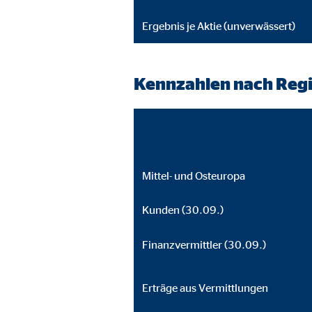
Name:
you
Ergebnis je Aktie (unverwässert)
Anbieter:
Goog
Zweck:
Einb
Kennzahlen nach Reg
Cookie Laufzeit:
24 
JW Player | Empfänger: OVB, Long Tail Ad Sol
Name:
jwpl
Mittel- und Osteuropa
Anbieter:
Long
Kunden (30.09.)
Zweck:
Einb
Cookie Laufzeit:
24 
Finanzvermittler (30.09.)
Erträge aus Vermittlungen