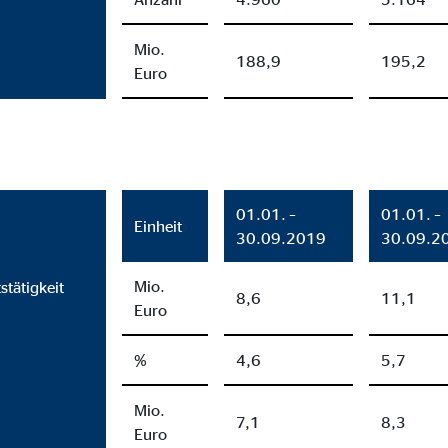
onate
Mio.
188,9
195,2
Euro
eim Besuch unserer Webseite standardmäßig blockiert. Durch das Akzepti
r Daten an Dienste in datenschutzrechtlich sogenannten Drittländern durch 
nd Ltd.
01.01. –
01.01. –
Einheit
30.09.2019
30.09.2
gle_maps
Mio.
stätigkeit
le Ireland Ltd.
8,6
11,1
Euro
inden von interaktiven Google Karten
%
4,6
5,7
Monate
Mio.
7,1
8,3
td.
Euro