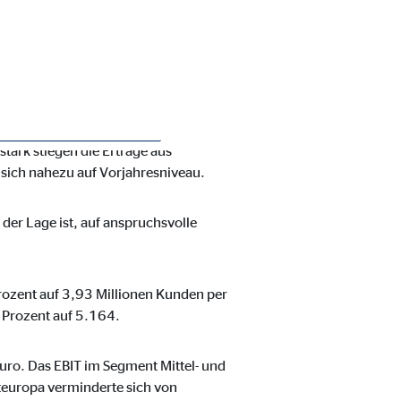
es 2020 auch im dritten Quartal
träge aus Vermittlungen in Höhe von
ngen um 6,0 Prozent auf
 erreichten teils deutliche
cht unter dem Vorjahresniveau. Das
ark stiegen die Erträge aus
 sich nahezu auf Vorjahresniveau.
ie Deaktivierung kann die
der Lage ist, auf anspruchsvolle
rozent auf 3,93 Millionen Kunden per
 Prozent auf 5.164.
uro. Das EBIT im Segment Mittel- und
teuropa verminderte sich von