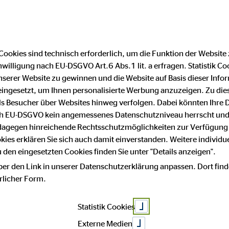
DE
EN
|
Cookies sind technisch erforderlich, um die Funktion der Website
nwilligung nach EU-DSGVO Art.6 Abs.1 lit. a erfragen. Statistik Co
itive Geschäft
serer Website zu gewinnen und die Website auf Basis dieser Infor
eingesetzt, um Ihnen personalisierte Werbung anzuzeigen. Zu di
 als Besucher über Websites hinweg verfolgen. Dabei könnten Ihre 
ach EU-DSGVO kein angemessenes Datenschutzniveau herrscht und
rtal 2020 fort
 dagegen hinreichende Rechtsschutzmöglichkeiten zur Verfügung 
okies erklären Sie sich auch damit einverstanden. Weitere individue
den eingesetzten Cookies finden Sie unter "Details anzeigen".
ber den Link in unserer Datenschutzerklärung anpassen. Dort find
hrlicher Form.
Statistik Cookies
Externe Medien