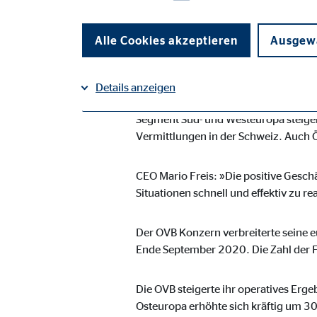
Köln, 10. November 2020. Der OVB Ko
Alle Cookies akzeptieren
Ausgewä
fortgesetzt. In den ersten neun Mon
195,2 Mio. Euro. Im stärksten Segmen
94,0 Mio. Euro. Die Landesgesellscha
Details anzeigen
Umsatzzuwächse. Im Segment Deutschl
Segment Süd- und Westeuropa steigert
Impressum
Datenschutz
|
Vermittlungen in der Schweiz. Auch Ö
Notwendige Cookies
Notwendige Cookies ermöglichen grundlegende Funkti
CEO Mario Freis: »Die positive Geschä
Funktion der Webseite einschränken.
Situationen schnell und effektiv zu re
Einverständnis Cookie | Empfänger: OVB
Der OVB Konzern verbreiterte seine 
Ende September 2020. Die Zahl der F
Name:
cook
Anbieter:
min
Die OVB steigerte ihr operatives Erg
Osteuropa erhöhte sich kräftig um 3
Zweck:
Spei