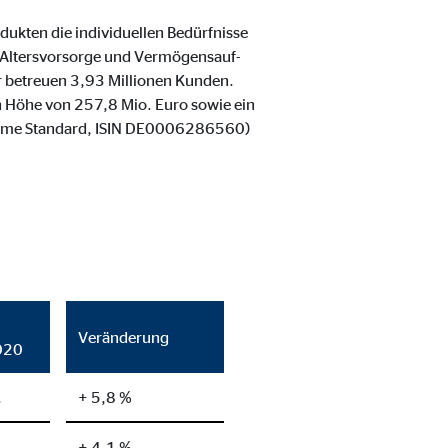
ukten die individuellen Bedürfnisse
 Altersvorsorge und Vermögensauf-
er betreuen 3,93 Millionen Kunden.
n Höhe von 257,8 Mio. Euro sowie ein
(Prime Standard, ISIN DE0006286560)
ter übermittelt, die die
Veränderung
020
.
+ 5,8 %
+ 4,1 %