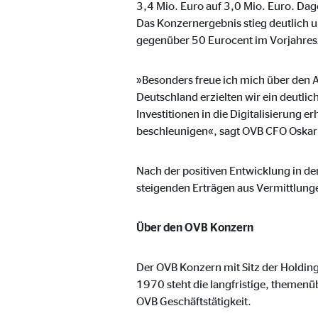
3,4 Mio. Euro auf 3,0 Mio. Euro. Da
Cookie Laufzeit:
1 Ja
Das Konzernergebnis stieg deutlich u
gegenüber 50 Eurocent im Vorjahres
Benutzereinstellungen | Empfänger: OVB
»Besonders freue ich mich über den 
Name:
fe_t
Deutschland erzielten wir ein deutli
Investitionen in die Digitalisierung e
Anbieter:
TYPO
beschleunigen«, sagt OVB CFO Oskar 
Zweck:
Spei
Cookie Laufzeit:
Brow
Nach der positiven Entwicklung in de
steigenden Erträgen aus Vermittlung
Statistik Cookies
Über den OVB Konzern
Statistik Cookies erfassen Informationen anonym. D
Der OVB Konzern mit Sitz der Holding
1970 steht die langfristige, themenü
Google Analytics | Empfänger: OVB, Google I
OVB Geschäftstätigkeit.