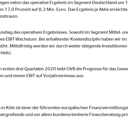
gegen nahm das operative Ergebnis im Segment Deutschland um 10
hr
m 17,0 Prozent auf 8,3 Mio. Euro. Das Ergebnis je Aktie erreicht
zeitraum.
Anstieg des operativen Ergebnisses. Sowohl im Segment Mittel- u
ypo_user
ches EBIT-Wachstum. Bei anhaltender Kostendisziplin haben wir im
rhöht. Mittelfristig werden wir durch weiter steigende Investitione
3 Association
Heitz.
cherung von Benutzereinstellungen
ser-Sitzung
n ersten drei Quartalen 2020 hebt OVB die Prognose für das Gesa
en und einem EBIT auf Vorjahresniveau aus.
iese Informationen helfen uns zu verstehen, wie unsere Besucher unsere W
 in Köln ist einer der führenden europäischen Finanzvermittlung
bergreifende und vor allem kundenorientierte Finanzberatung priv
reland Ltd.