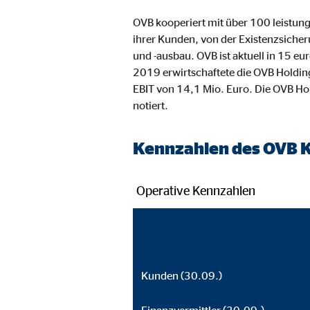
Name:
_ga,
OVB kooperiert mit über 100 leistun
Anbieter:
Goog
ihrer Kunden, von der Existenzsich
und -ausbau. OVB ist aktuell in 15 e
Zweck:
Erhe
2019 erwirtschaftete die OVB Holding
Cookie Laufzeit:
bis 
EBIT von 14,1 Mio. Euro. Die OVB Ho
notiert.
Marketing Cookies
Kennzahlen des OVB 
Marketing Cookies werden eingesetzt, um personalis
Besucher über die Websites hinweg verfolgen.
Operative Kennzahlen
Facebook Pixel | Empfänger: OVB, Facebook 
Name:
_fbp
Anbieter:
Face
Kunden (30.09.)
Zweck:
Verk