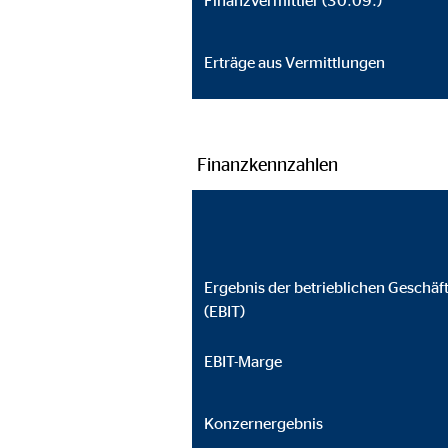
Finanzvermittler (30.09.)
Cookie Laufzeit:
3 M
Erträge aus Vermittlungen
Externe Medien
Inhalte von Video- und Kartenplattformen werden b
willigen Sie auch in die mögliche Übermittlung Ihre
Finanzkennzahlen
Google Maps | Empfänger: OVB, Google Irela
Name:
goo
Ergebnis der betrieblichen Geschäft
Anbieter:
Goog
(EBIT)
Zweck:
Einb
EBIT-Marge
Cookie Laufzeit:
24 
Konzernergebnis
YouTube | Empfänger: OVB, Google Ireland L