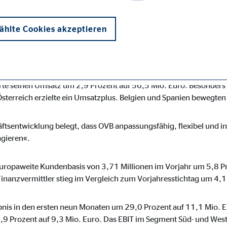
nzern hat die bisherige positive Geschäftsentwicklung des Jahr
hlte Cookies akzeptieren
aten 2020 erzielte der europäische Finanzvermittlungskonzern Er
t Mittel- und Osteuropa erhöhten sich die Erträge aus Vermittlu
ften in Polen, Rumänien, Tschechien, der Slowakei und der Ukraine
and lagen die Erträge aus Vermittlungen mit 44,6 Mio. Euro lei
e seinen Umsatz um 2,9 Prozent auf 56,5 Mio. Euro. Besonders st
sterreich erzielte ein Umsatzplus. Belgien und Spanien bewegten
onen und sind für die einwandfreie Funktion der Website erforderlich. D
ftsentwicklung belegt, dass OVB anpassungsfähig, flexibel und in 
agieren«.
europaweite Kundenbasis von 3,71 Millionen im Vorjahr um 5,8 P
inanzvermittler stieg im Vergleich zum Vorjahresstichtag um 4,1
ie_consent_v2
dshape
ebnis in den ersten neun Monaten um 29,0 Prozent auf 11,1 Mio. E
0,9 Prozent auf 9,3 Mio. Euro. Das EBIT im Segment Süd- und Wes
chern Ihrer Einwilligungen