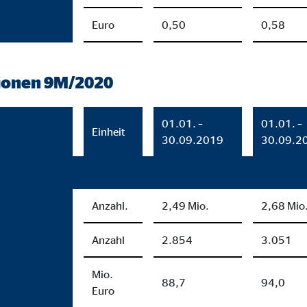
tube
Euro
0,50
0,58
le Ireland Ltd.
inden von Videos
ionen 9M/2020
Monate
01.01. –
01.01. –
Einheit
utions Inc.
30.09.2019
30.09.2
ayer
Tail Ad Solutions, Inc.
Anzahl.
2,49 Mio.
2,68 Mio
inden von Videos
Monate
Anzahl
2.854
3.051
Mio.
88,7
94,0
Euro